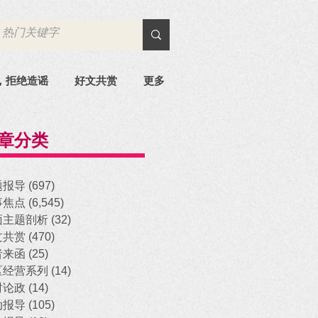
，拒绝造谣
好文共赏
更多
章分类
题报导
(697)
697 posts
事焦点
(6,545)
6,545 posts
面主题剖析
(32)
32 posts
文共赏
(470)
470 posts
者来函
(25)
25 posts
区经营系列
(14)
14 posts
时论政
(14)
14 posts
动报导
(105)
105 posts