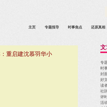
主页
专题报导
时事焦点
还原真相
文
祥：重启建沈慕羽华小
专
时
封
好
读
社
评
活