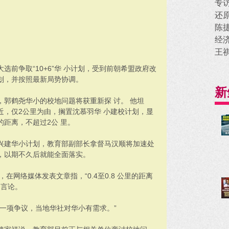
专
还
陈
经
王
前争取“10+6”华 小计划，受到前朝希盟政府改
划，并按照最新局势协调。 
新
郭鹤尧华小的校地问题将获重新探 讨。 他坦
近，仅2公里为由，搁置沈慕羽华 小建校计划，显
距离，不超过2公 里。 
兴建华小计划，教育部副部长拿督马汉顺将加速处
，以期不久后就能全面落实。 
在网络媒体发表文章指，“0.4至0.8 公里的距离
言论。 
一项争议，当地华社对华小有需求。” 