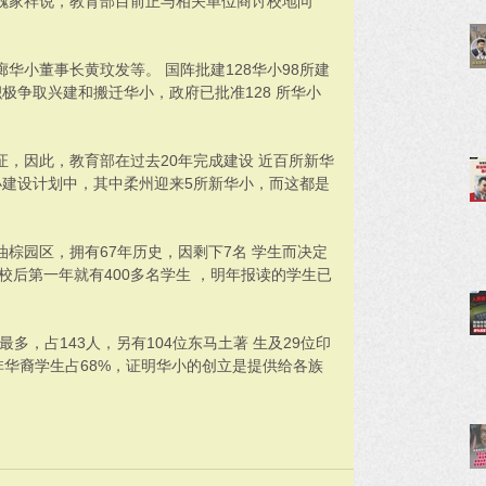
魏家祥说，教育部目前正与相关单位商讨校地问
华小董事长黄玟发等。 国阵批建128华小98所建
积极争取兴建和搬迁华小，政府已批准128 所华小
，因此，教育部在过去20年完成建设 近百所新华
”华小建设计划中，其中柔州迎来5所新华小，而这都是
棕园区，拥有67年历史，因剩下7名 学生而决定
校后第一年就有400多名学生 ，明年报读的学生已
多，占143人，另有104位东马土著 生及29位印
非华裔学生占68%，证明华小的创立是提供给各族