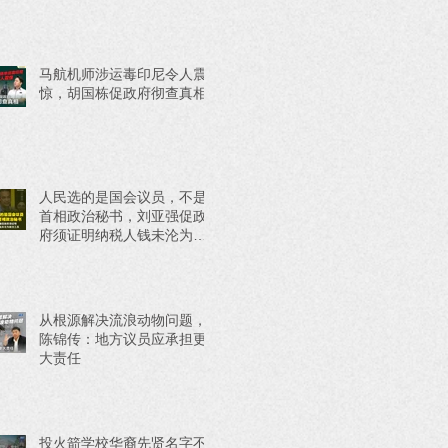
马航机师涉运毒印尼令人震
惊，胡国栋促政府彻查真相
人民选的是国会议员，不是
首相政治秘书，刘亚强促政
府须证明纳税人钱未沦为政
治工具
从根源解决流浪动物问题，
陈锦传：地方议员应承担更
大责任
投火箭学校华裔先贤名字不