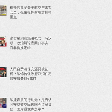
机师涉毒案关乎航空与乘客
安全，张佑铨抨谢瑞詹搞错
重点
张哲敏刻意混淆概念，马汉
顺：政治辩论应回归事实，
而非偷换逻辑
人民自费请保安还要被征
税？陈锦传促政府取消住宅
保安服务8% SST
陈捷森质问行动党：是否认
同安华架空民选国会议员拨
款、国库通党库之举？