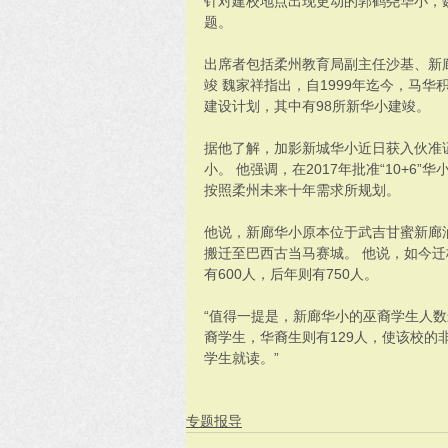
针对建校地点出现更动的郭鹤尧华小，
题。 
出席者包括柔州教育局副主任沙基、新廊
竣 魏家祥指出，自1999年迄今，马华
建设计划，其中有98所新华小建竣。 
据他了解，加影新城华小近日获入伙准证
小。 他强调，在2017年批准“10+6
按照柔州未来十年需求所规划。 
他说，新廊华小原本位于武吉甘蜜新廊油
搬迁至巴西古当马赛城。 他说，如今迁
有600人，后年则有750人。 
“值得一提是，新廊华小的巫裔学生人数最
裔学生，华裔生则有129人，使该校的
学生就读。” 
专题报导