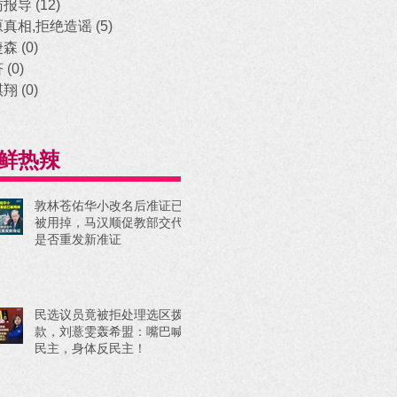
访报导
(12)
12 posts
原真相,拒绝造谣
(5)
5 posts
捷森
(0)
0 posts
济
(0)
0 posts
祺翔
(0)
0 posts
鲜热辣
敦林苍佑华小改名后准证已
被用掉，马汉顺促教部交代
是否重发新准证
民选议员竟被拒处理选区拨
款，刘薏雯轰希盟：嘴巴喊
民主，身体反民主！