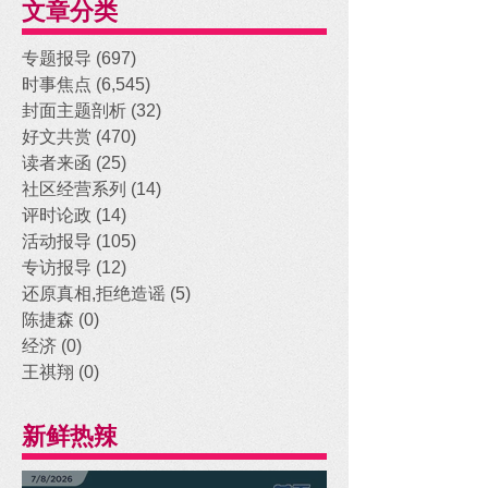
文章分类
专题报导
(697)
697 posts
时事焦点
(6,545)
6,545 posts
封面主题剖析
(32)
32 posts
好文共赏
(470)
470 posts
读者来函
(25)
25 posts
社区经营系列
(14)
14 posts
评时论政
(14)
14 posts
活动报导
(105)
105 posts
专访报导
(12)
12 posts
还原真相,拒绝造谣
(5)
5 posts
陈捷森
(0)
0 posts
经济
(0)
0 posts
王祺翔
(0)
0 posts
新鲜热辣