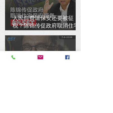
人民自费请保安还要被征
税？陈锦传促政府取消住宅
保安服务8% SST
陈捷森质问行动党：是否认
同安华架空民选国会议员拨
款、国库通党库之举？