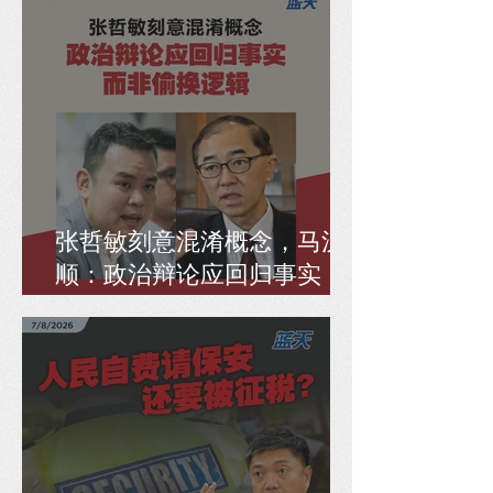
张哲敏刻意混淆概念，马汉
顺：政治辩论应回归事实，
而非偷换逻辑