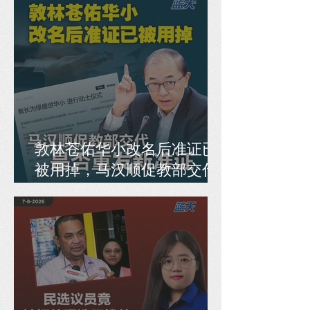
敦林苍佑华小改名后准证已
被用掉，马汉顺促教部交代
是否重发新准证