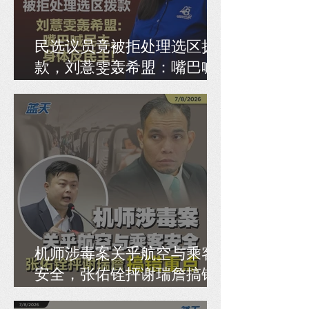
民选议员竟被拒处理选区拨
款，刘薏雯轰希盟：嘴巴喊
民主，身体反民主！
机师涉毒案关乎航空与乘客
安全，张佑铨抨谢瑞詹搞错
重点