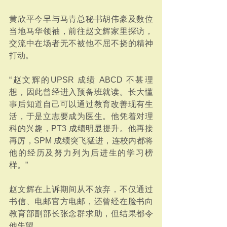
黄欣平今早与马青总秘书胡伟豪及数位
当地马华领袖，前往赵文辉家里探访，
交流中在场者无不被他不屈不挠的精神
打动。
“赵文辉的UPSR 成绩 ABCD 不甚理
想，因此曾经进入预备班就读。长大懂
事后知道自己可以通过教育改善现有生
活，于是立志要成为医生。他凭着对理
科的兴趣，PT3 成绩明显提升。他再接
再厉，SPM 成绩突飞猛进，连校内都将
他的经历及努力列为后进生的学习榜
样。”
赵文辉在上诉期间从不放弃，不仅通过
书信、电邮官方电邮，还曾经在脸书向
教育部副部长张念群求助，但结果都令
他失望。