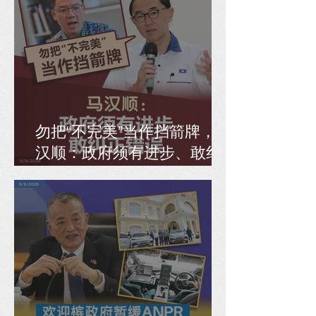
勿把“不完美”当作挡箭牌，马
汉顺：政府须有进步、敢纠
正错误