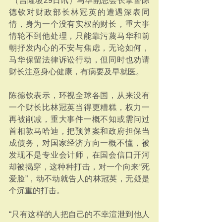
 （吉隆坡29日讯）马华副总会长拿督陈
德钦对财政部长林冠英的遭遇深表同
情，身为一个没有实权的财长，重大事
情轮不到他处理，只能靠污蔑马华和前
朝抒发内心的不安与焦虑，无论如何，
马华保留法律诉讼行动，但同时也劝请
财长注意身心健康，有病要及早就医。
陈德钦表示，环视全球各国，从来没有
一个财长比林冠英当得更糟糕，权力一
再被削减，重大事件一概不知或需问过
首相敦马哈迪，把预算案和政府担保当
成债务，对国家经济方向一概不懂，被
发现不是专业会计师，在国会信口开河
却被揭穿，这种种打击，对一个向来“死
爱脸”，动不动就告人的林冠英，无疑是
个沉重的打击。
“只有这样的人把自己的不幸渲泄到他人