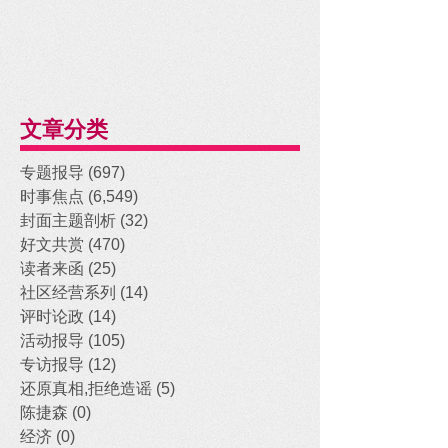
文章分类
专题报导
(697)
697 posts
时事焦点
(6,549)
6,549 posts
封面主题剖析
(32)
32 posts
好文共赏
(470)
470 posts
读者来函
(25)
25 posts
社区经营系列
(14)
14 posts
评时论政
(14)
14 posts
活动报导
(105)
105 posts
专访报导
(12)
12 posts
还原真相,拒绝造谣
(5)
5 posts
陈捷森
(0)
0 posts
经济
(0)
0 posts