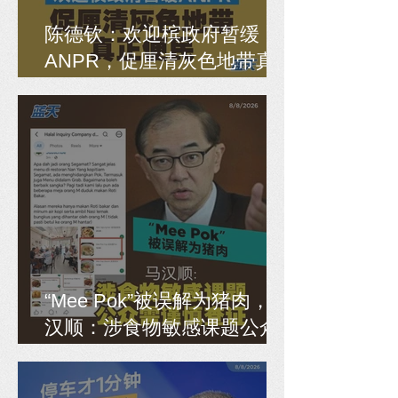
陈德钦：欢迎槟政府暂缓
ANPR，促厘清灰色地带真
正便民
“Mee Pok”被误解为猪肉，马
汉顺：涉食物敏感课题公众
需谨慎查证