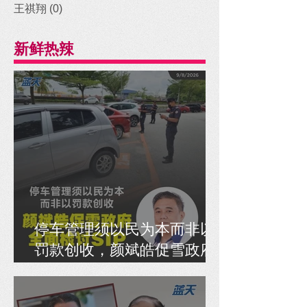
王祺翔
(0)
0 posts
新鲜热辣
停车管理须以民为本而非以
罚款创收，颜斌皓促雪政府
全面检讨SIP