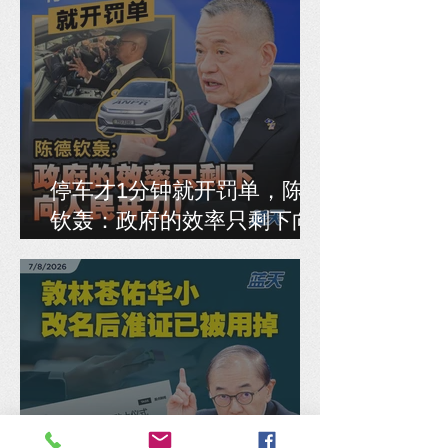
停车才1分钟就开罚单，陈德
钦轰：政府的效率只剩下向
人民开刀！