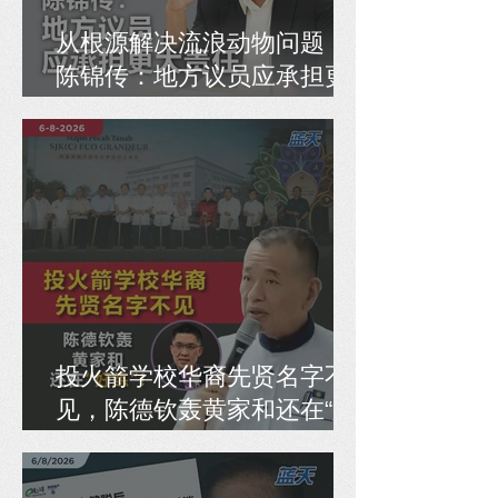
从根源解决流浪动物问题，
陈锦传：地方议员应承担更
大责任
投火箭学校华裔先贤名字不
见，陈德钦轰黄家和还在“好
练”！