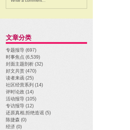
Write a comment...
文章分类
专题报导
(697)
697 posts
时事焦点
(6,539)
6,539 posts
封面主题剖析
(32)
32 posts
好文共赏
(470)
470 posts
读者来函
(25)
25 posts
社区经营系列
(14)
14 posts
评时论政
(14)
14 posts
活动报导
(105)
105 posts
专访报导
(12)
12 posts
还原真相,拒绝造谣
(5)
5 posts
陈捷森
(0)
0 posts
经济
(0)
0 posts