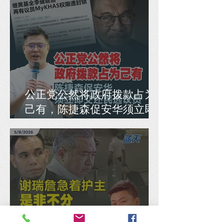
公正党公然将政府拨款占为
己有，陈捷森促安华须立即
交还民选议员