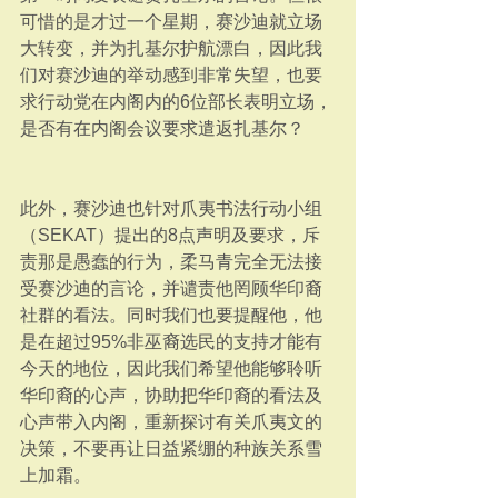
可惜的是才过一个星期，赛沙迪就立场
大转变，并为扎基尔护航漂白，因此我
们对赛沙迪的举动感到非常失望，也要
求行动党在内阁内的6位部长表明立场，
是否有在内阁会议要求遣返扎基尔？
此外，赛沙迪也针对爪夷书法行动小组
（SEKAT）提出的8点声明及要求，斥
责那是愚蠢的行为，柔马青完全无法接
受赛沙迪的言论，并谴责他罔顾华印裔
社群的看法。同时我们也要提醒他，他
是在超过95%非巫裔选民的支持才能有
今天的地位，因此我们希望他能够聆听
华印裔的心声，协助把华印裔的看法及
心声带入内阁，重新探讨有关爪夷文的
决策，不要再让日益紧绷的种族关系雪
上加霜。