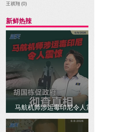
王祺翔
(0)
0 posts
新鲜热辣
马航机师涉运毒印尼令人震
惊，胡国栋促政府彻查真相