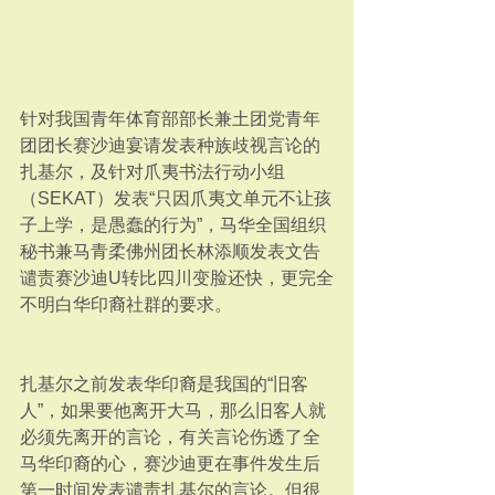
针对我国青年体育部部长兼土团党青年
团团长赛沙迪宴请发表种族歧视言论的
扎基尔，及针对爪夷书法行动小组
（SEKAT）发表“只因爪夷文单元不让孩
子上学，是愚蠢的行为”，马华全国组织
秘书兼马青柔佛州团长林添顺发表文告
谴责赛沙迪U转比四川变脸还快，更完全
不明白华印裔社群的要求。
扎基尔之前发表华印裔是我国的“旧客
人”，如果要他离开大马，那么旧客人就
必须先离开的言论，有关言论伤透了全
马华印裔的心，赛沙迪更在事件发生后
第一时间发表谴责扎基尔的言论。但很