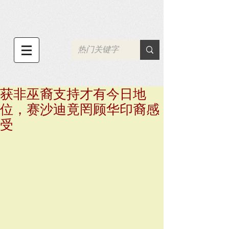
获非巫裔支持才有今日地
位，赛沙迪竟罔顾华印裔感
受