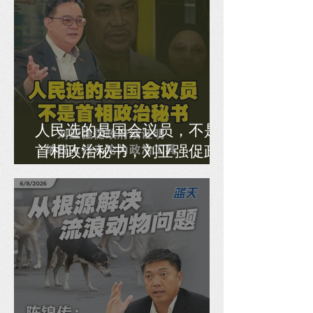
人民选的是国会议员，不是
首相政治秘书，刘亚强促政
府须证明纳税人钱未沦为政
治工具