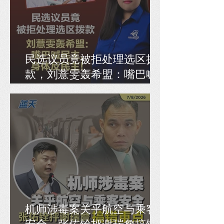
民选议员竟被拒处理选区拨
款，刘薏雯轰希盟：嘴巴喊
民主，身体反民主！
机师涉毒案关乎航空与乘客