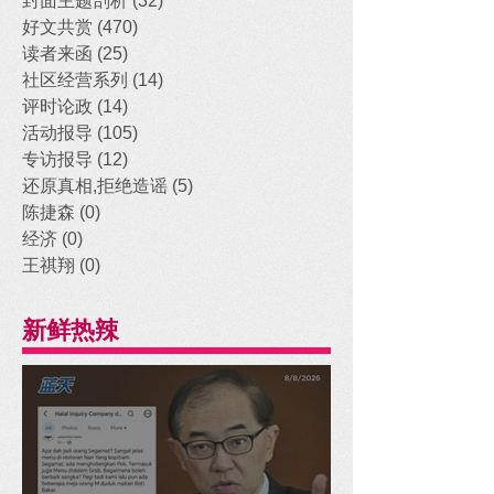
封面主题剖析
(32)
32 posts
好文共赏
(470)
470 posts
读者来函
(25)
25 posts
社区经营系列
(14)
14 posts
评时论政
(14)
14 posts
活动报导
(105)
105 posts
专访报导
(12)
12 posts
还原真相,拒绝造谣
(5)
5 posts
陈捷森
(0)
0 posts
经济
(0)
0 posts
王祺翔
(0)
0 posts
新鲜热辣