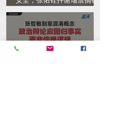
安全，张佑铨抨谢瑞詹搞错
重点
张哲敏刻意混淆概念，马汉
顺：政治辩论应回归事实，
而非偷换逻辑