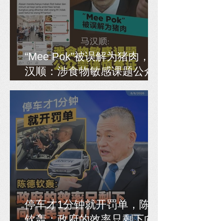
“Mee Pok”被误解为猪肉，马
汉顺：涉食物敏感课题公众
需谨慎查证
停车才1分钟就开罚单，陈德
钦轰：政府的效率只剩下向