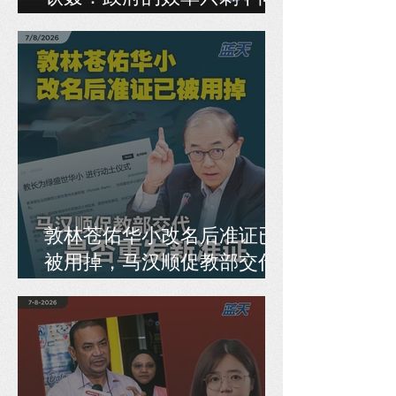
人民开刀！
敦林苍佑华小改名后准证已
被用掉，马汉顺促教部交代
是否重发新准证