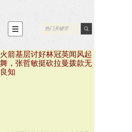
火箭基层讨好林冠英闻风起
舞，张哲敏挺砍拉曼拨款无
良知