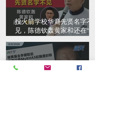
投火箭学校华裔先贤名字不
见，陈德钦轰黄家和还在“好
练”！
公正党公然将政府拨款占为
己有，陈捷森促安华须立即
交还民选议员