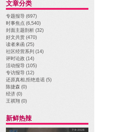
文章分类
专题报导
(697)
697 posts
时事焦点
(6,540)
6,540 posts
封面主题剖析
(32)
32 posts
好文共赏
(470)
470 posts
读者来函
(25)
25 posts
社区经营系列
(14)
14 posts
评时论政
(14)
14 posts
活动报导
(105)
105 posts
专访报导
(12)
12 posts
还原真相,拒绝造谣
(5)
5 posts
陈捷森
(0)
0 posts
经济
(0)
0 posts
王祺翔
(0)
0 posts
新鲜热辣