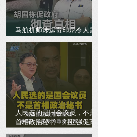
马航机师涉运毒印尼令人震
惊，胡国栋促政府彻查真相
人民选的是国会议员，不是
首相政治秘书，刘亚强促政
府须证明纳税人钱未沦为政