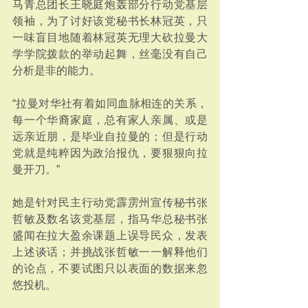
马青总团长王晓庭炮轰部分行动党基层
领袖，为了讨好该党秘书长林冠英，只
一味盲目地随着林冠英无理大砍拉曼大
学学院拨款的举动起舞，丝毫没有自己
分析是非的能力。
“拉曼对华社有着如同血脉相连的关系，
每一个华裔家庭，总有家人亲属、或是
远亲近朋，是毕业自拉曼的；但是行动
党就是纯粹因为政治报仇，要狠狠向拉
曼开刀。”
她是针对民主行动党霹雳州宣传秘书张
哲敏及数名该党基层，指马华总秘书张
盛闻在拉大盈余课题上误导民众，发表
上述谈话；并挑战张哲敏一一解释他们
的论点，不要试图只以表面的数据来忽
悠投机。