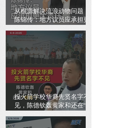
从根源解决流浪动物问题，
陈锦传：地方议员应承担更
大责任
投火箭学校华裔先贤名字不
见，陈德钦轰黄家和还在“好
练”！