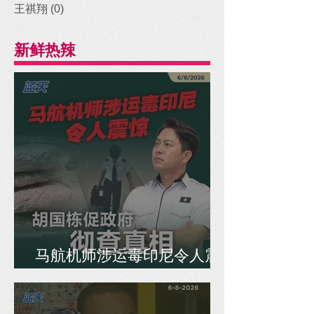
王祺翔
(0)
0 posts
新鲜热辣
马航机师涉运毒印尼令人震
惊，胡国栋促政府彻查真相