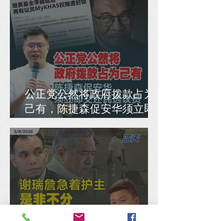
公正党公然将政府拨款占为
己有，陈捷森促安华须立即
交还民选议员