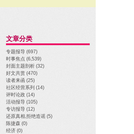
文章分类
专题报导
(697)
697 posts
时事焦点
(6,539)
6,539 posts
封面主题剖析
(32)
32 posts
好文共赏
(470)
470 posts
读者来函
(25)
25 posts
社区经营系列
(14)
14 posts
评时论政
(14)
14 posts
活动报导
(105)
105 posts
专访报导
(12)
12 posts
还原真相,拒绝造谣
(5)
5 posts
陈捷森
(0)
0 posts
经济
(0)
0 posts