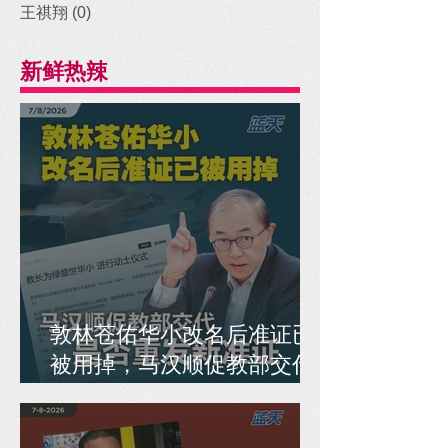
王祺翔
(0)
0 posts
新鲜热辣
敦林苍佑华小改名后准证已
被用掉，马汉顺促教部交代
是否重发新准证