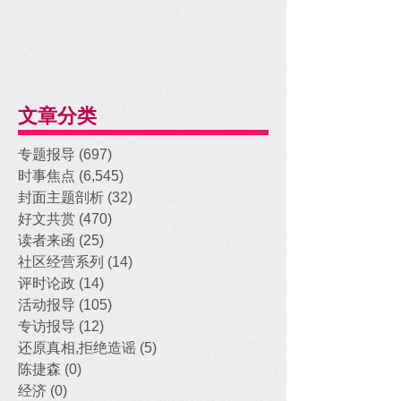
文章分类
专题报导
(697)
697 posts
时事焦点
(6,545)
6,545 posts
封面主题剖析
(32)
32 posts
好文共赏
(470)
470 posts
读者来函
(25)
25 posts
社区经营系列
(14)
14 posts
评时论政
(14)
14 posts
活动报导
(105)
105 posts
专访报导
(12)
12 posts
还原真相,拒绝造谣
(5)
5 posts
陈捷森
(0)
0 posts
经济
(0)
0 posts