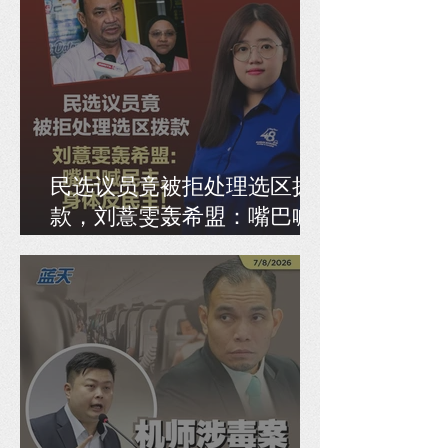
民选议员竟被拒处理选区拨
款，刘薏雯轰希盟：嘴巴喊
民主，身体反民主！