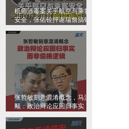
机师涉毒案关乎航空与乘客
安全，张佑铨抨谢瑞詹搞错
重点
张哲敏刻意混淆概念，马汉
顺：政治辩论应回归事实，
而非偷换逻辑