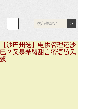
【沙巴州选】电供管理还沙
巴？又是希盟甜言蜜语随风
飘