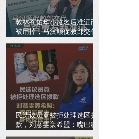
敦林苍佑华小改名后准证已
被用掉，马汉顺促教部交代
是否重发新准证
民选议员竟被拒处理选区拨
款，刘薏雯轰希盟：嘴巴喊
民主，身体反民主！