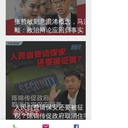
张哲敏刻意混淆概念，马汉
顺：政治辩论应回归事实，
而非偷换逻辑
人民自费请保安还要被征
税？陈锦传促政府取消住宅
保安服务8% SST