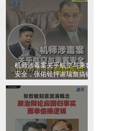
机师涉毒案关乎航空与乘客
安全，张佑铨抨谢瑞詹搞错
重点