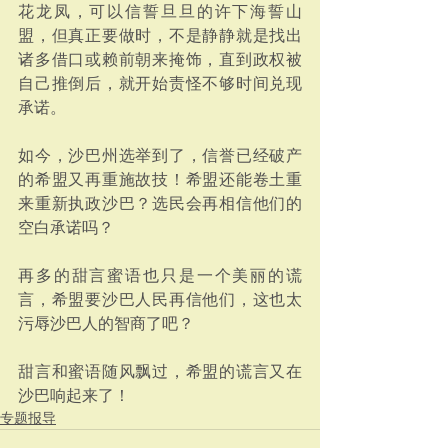
花龙凤，可以信誓旦旦的许下海誓山
盟，但真正要做时，不是静静就是找出
诸多借口或赖前朝来掩饰，直到政权被
自己推倒后，就开始责怪不够时间兑现
承诺。
如今，沙巴州选举到了，信誉已经破产
的希盟又再重施故技！希盟还能卷土重
来重新执政沙巴？选民会再相信他们的
空白承诺吗？
再多的甜言蜜语也只是一个美丽的谎
言，希盟要沙巴人民再信他们，这也太
污辱沙巴人的智商了吧？
甜言和蜜语随风飘过，希盟的谎言又在
沙巴响起来了！
专题报导