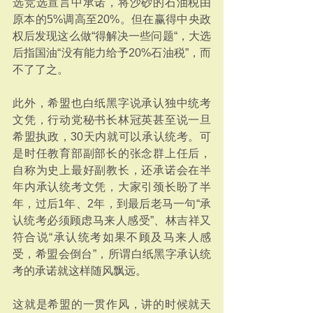
选竞选宣言中承诺，将沙砂的石油税由
原本的5%调高至20%。但在赢得中央政
权后发现这么做“得解决一些问题“，大选
后指国油“没有能力给予20%石油税”，而
不了了之。
此外，希盟也白纸黑字说承认独中统考
文凭，行动党秘书长林冠英甚至说一旦
希盟执政，30天内就可以承认统考。可
是时任教育部副部长的张念群上任后，
自称为史上最好副教长，还承诺会在半
年内承认统考文凭，大家引颈长盼了半
年，过后1年、2年，到最后老马一句“承
认统考必须顾虑马来人感受”、林吉祥又
符合说“承认统考如果不顾及马来人感
受，希盟会倒台”，所谓白纸黑字承认统
考的承诺就这样随风飘远。
这就是希盟的一贯作风，讲的时候就天