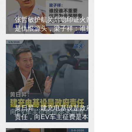
张哲敏护航吴启聪印证火箭
是仇恨源头，梁子祥：谁投
谁不重要，议员为全民服务
才重要！
黄日昇：建充电基设是政府
责任，向EV车主征费是本末
倒置