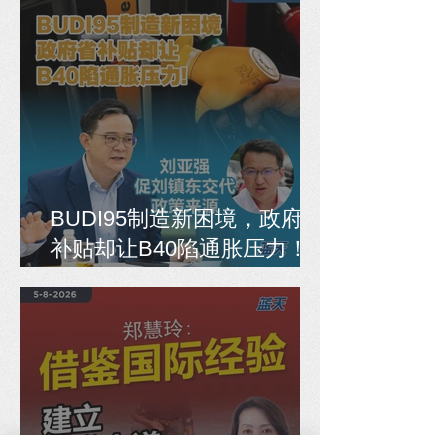
BUDI95制造新困境，政府省
补贴却让B40陷通胀压力！
刘亚强促刘镇东交代政策来
源