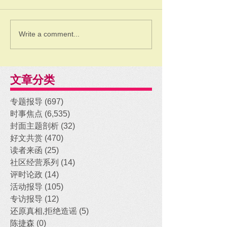
Write a comment...
文章分类
专题报导
(697)
697 posts
时事焦点
(6,535)
6,535 posts
封面主题剖析
(32)
32 posts
好文共赏
(470)
470 posts
读者来函
(25)
25 posts
社区经营系列
(14)
14 posts
评时论政
(14)
14 posts
活动报导
(105)
105 posts
专访报导
(12)
12 posts
还原真相,拒绝造谣
(5)
5 posts
陈捷森
(0)
0 posts