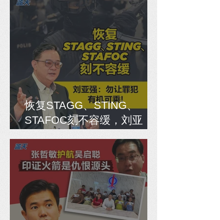
恢复STAGG、STING、
STAFOC刻不容缓，刘亚
强：勿让罪犯有机可乘！