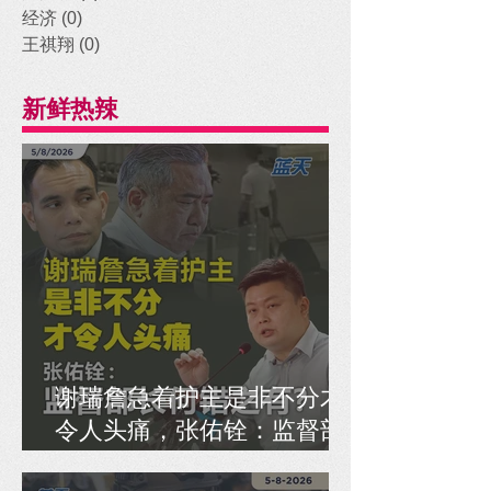
经济
(0)
0 posts
王祺翔
(0)
0 posts
新鲜热辣
谢瑞詹急着护主是非不分才
令人头痛，张佑铨：监督部
长何错之有？