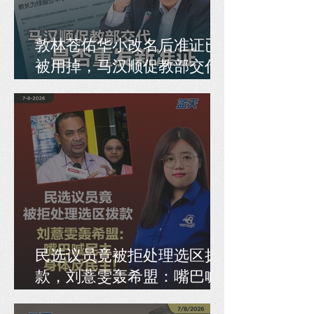
敦林苍佑华小改名后准证已
被用掉，马汉顺促教部交代
是否重发新准证
民选议员竟被拒处理选区拨
款，刘薏雯轰希盟：嘴巴喊
民主，身体反民主！