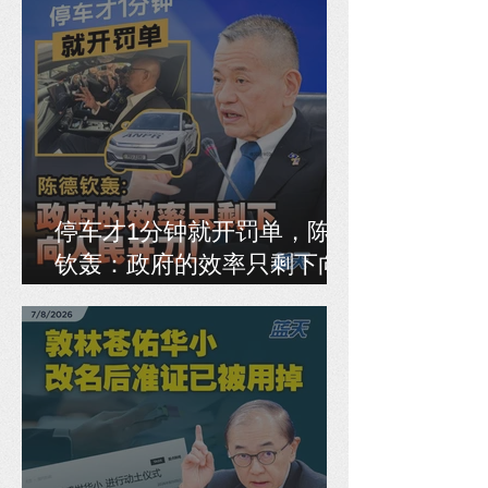
停车才1分钟就开罚单，陈德
钦轰：政府的效率只剩下向
人民开刀！