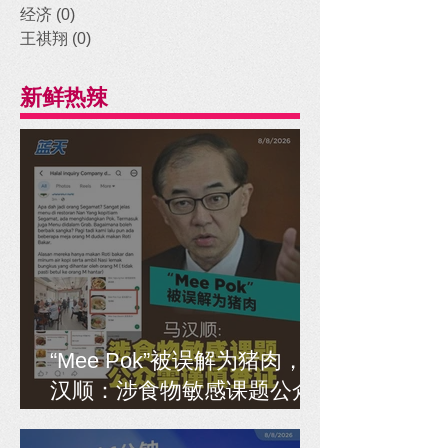
经济
(0)
0 posts
王祺翔
(0)
0 posts
新鲜热辣
“Mee Pok”被误解为猪肉，马
汉顺：涉食物敏感课题公众
需谨慎查证