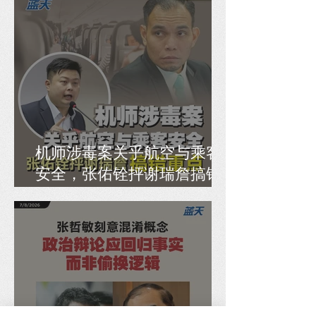
机师涉毒案关乎航空与乘客
安全，张佑铨抨谢瑞詹搞错
重点