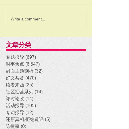
Write a comment...
文章分类
专题报导
(697)
697 posts
时事焦点
(6,547)
6,547 posts
封面主题剖析
(32)
32 posts
好文共赏
(470)
470 posts
读者来函
(25)
25 posts
社区经营系列
(14)
14 posts
评时论政
(14)
14 posts
活动报导
(105)
105 posts
专访报导
(12)
12 posts
还原真相,拒绝造谣
(5)
5 posts
陈捷森
(0)
0 posts