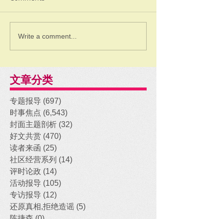
Write a comment...
文章分类
专题报导
(697)
697 posts
时事焦点
(6,543)
6,543 posts
封面主题剖析
(32)
32 posts
好文共赏
(470)
470 posts
读者来函
(25)
25 posts
社区经营系列
(14)
14 posts
评时论政
(14)
14 posts
活动报导
(105)
105 posts
专访报导
(12)
12 posts
还原真相,拒绝造谣
(5)
5 posts
陈捷森
(0)
0 posts