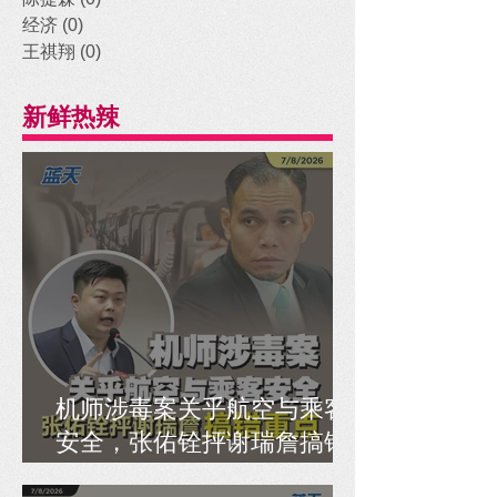
经济
(0)
0 posts
王祺翔
(0)
0 posts
新鲜热辣
机师涉毒案关乎航空与乘客
安全，张佑铨抨谢瑞詹搞错
重点