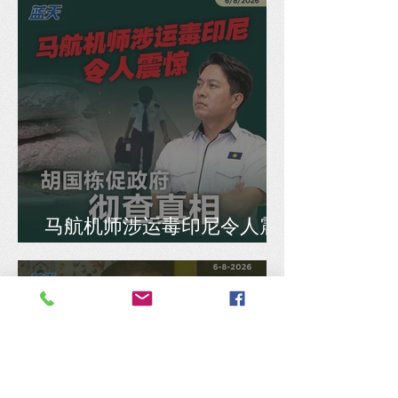
马航机师涉运毒印尼令人震
惊，胡国栋促政府彻查真相