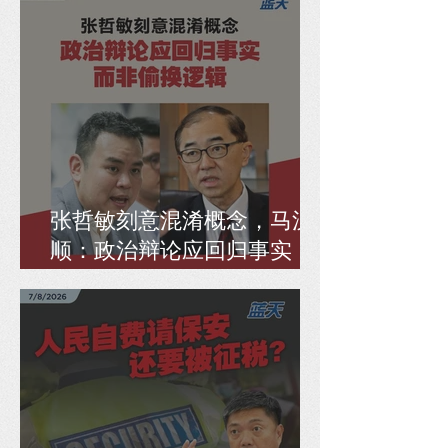
张哲敏刻意混淆概念，马汉
顺：政治辩论应回归事实，
而非偷换逻辑