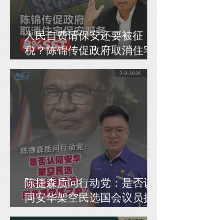
人民自费请保安还要被征
税？陈锦传促政府取消住宅
保安服务8% SST
陈捷森质问行动党：是否认
同安华架空民选国会议员拨
款、国库通党库之举？