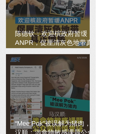
陈德钦：欢迎槟政府暂缓
ANPR，促厘清灰色地带真
正便民
“Mee Pok”被误解为猪肉，马
汉顺：涉食物敏感课题公众