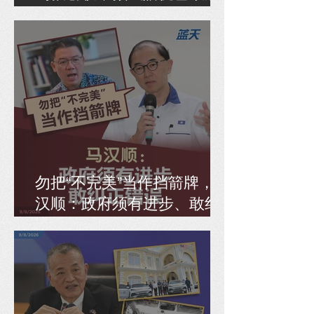
全面检讨SIP
勿把“不完美”当作挡箭牌，马
汉顺：政府须有进步、敢纠
正错误