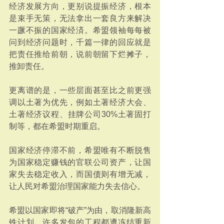
经济发展方向，更别说提振经济，根本
是束手无策，无法拿出一套良方来解决
一蹶不振的国家经済。希盟领袖每每被
问到经济问题时，千篇一律的回应就是
把责任推给前朝，说前朝留下烂摊子，
推卸责任。
更离谱的是，一些层面甚至比之前更强
调以土著为优先，例如土著经济大会、
土著经济议程、挂牌公司30%土著固打
制等，都在希盟时期重启。 
国家经济停滞不前，希盟唯有不断脱售
为国家稳定赚钱的官联公司资产，让国
家失去稳定收入，而国债则有增无减，
让人民对希盟治理国家能力失去信心。
希盟以国家即将“破产”为由，取消隆新高
铁计划，许多发包的工程都遭冻结重新