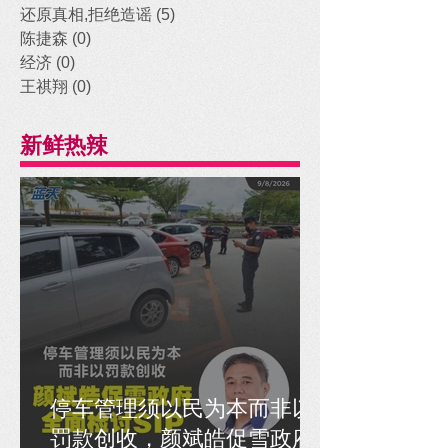
还原真相,拒绝造谣
(5)
5 posts
陈捷森
(0)
0 posts
经济
(0)
0 posts
王祺翔
(0)
0 posts
新鲜热辣
停车管理须以民为本而非以
罚款创收，颜斌皓促雪政府