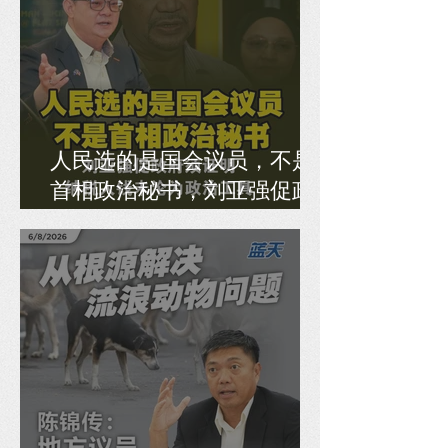
人民选的是国会议员，不是
首相政治秘书，刘亚强促政
府须证明纳税人钱未沦为政
治工具