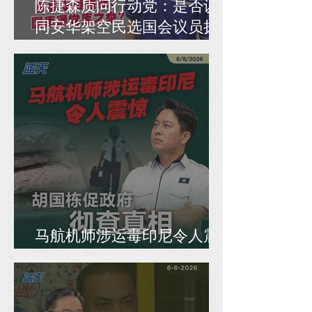
陈捷森质问行动党：是否认
同安华架空民选国会议员拨
款、国库通党库之举？
马航机师涉运毒印尼令人震
惊，胡国栋促政府彻查真相