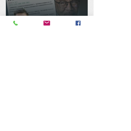
公正党公然将政府拨款占为
己有，陈捷森促安华须立即
交还民选议员