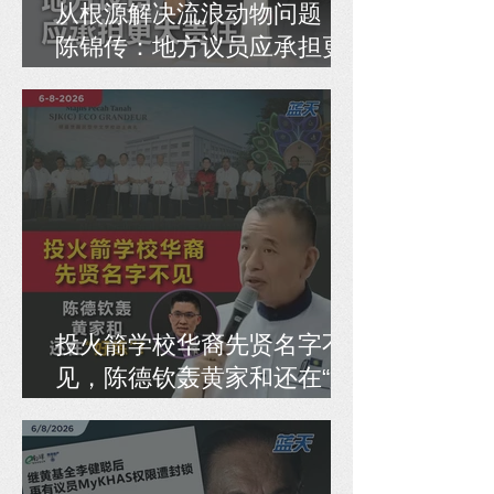
从根源解决流浪动物问题，
陈锦传：地方议员应承担更
大责任
投火箭学校华裔先贤名字不
见，陈德钦轰黄家和还在“好
练”！