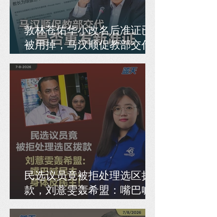
敦林苍佑华小改名后准证已
被用掉，马汉顺促教部交代
是否重发新准证
民选议员竟被拒处理选区拨
款，刘薏雯轰希盟：嘴巴喊
民主，身体反民主！