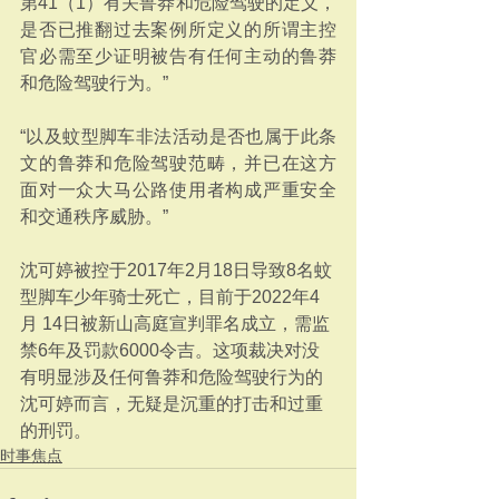
第41（1）有关鲁莽和危险驾驶的定义，
是否已推翻过去案例所定义的所谓主控
官必需至少证明被告有任何主动的鲁莽
和危险驾驶行为。”
“以及蚊型脚车非法活动是否也属于此条
文的鲁莽和危险驾驶范畴，并已在这方
面对一众大马公路使用者构成严重安全
和交通秩序威胁。”
沈可婷被控于2017年2月18日导致8名蚊
型脚车少年骑士死亡，目前于2022年4
月 14日被新山高庭宣判罪名成立，需监
禁6年及罚款6000令吉。这项裁决对没
有明显涉及任何鲁莽和危险驾驶行为的
沈可婷而言，无疑是沉重的打击和过重
的刑罚。
时事焦点