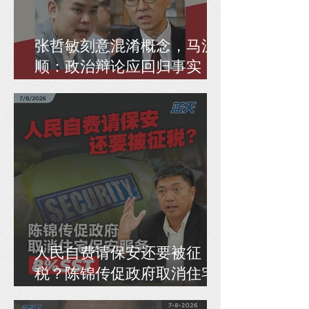
张哲敏刻意混淆概念，马汉
顺：政治辩论应回归事实，
而非偷换逻辑
人民自费请保安还要被征
税？陈锦传促政府取消住宅
保安服务8% SST