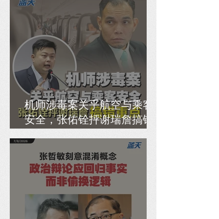
机师涉毒案关乎航空与乘客
安全，张佑铨抨谢瑞詹搞错
重点