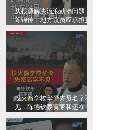
从根源解决流浪动物问题，
陈锦传：地方议员应承担更
大责任
投火箭学校华裔先贤名字不
见，陈德钦轰黄家和还在“好
练”！