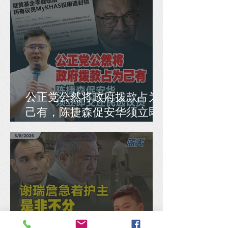
公正党公然将政府拨款占为
己有，陈捷森促安华须立即
交还民选议员