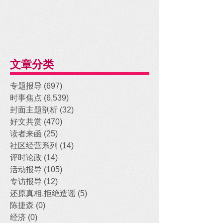
文章分类
专题报导
(697)
697 posts
时事焦点
(6,539)
6,539 posts
封面主题剖析
(32)
32 posts
好文共赏
(470)
470 posts
读者来函
(25)
25 posts
社区经营系列
(14)
14 posts
评时论政
(14)
14 posts
活动报导
(105)
105 posts
专访报导
(12)
12 posts
还原真相,拒绝造谣
(5)
5 posts
陈捷森
(0)
0 posts
经济
(0)
0 posts