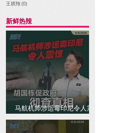
王祺翔
(0)
0 posts
新鲜热辣
马航机师涉运毒印尼令人震
惊，胡国栋促政府彻查真相