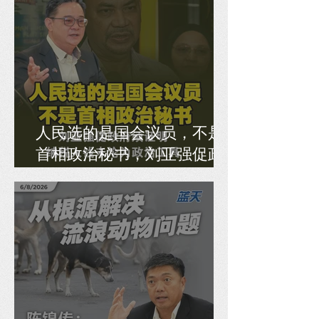
人民选的是国会议员，不是
首相政治秘书，刘亚强促政
府须证明纳税人钱未沦为政
治工具