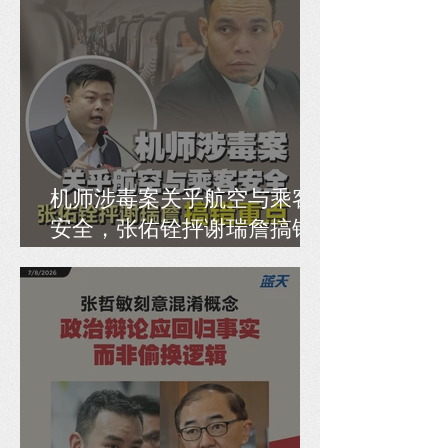
机师涉毒案关乎航空与乘客
安全，张佑铨抨谢瑞詹搞错
重点