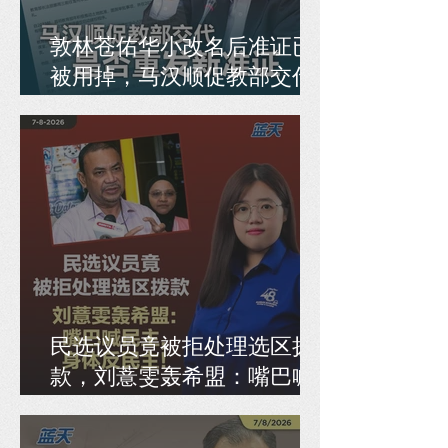
敦林苍佑华小改名后准证已
被用掉，马汉顺促教部交代
是否重发新准证
民选议员竟被拒处理选区拨
款，刘薏雯轰希盟：嘴巴喊
民主，身体反民主！