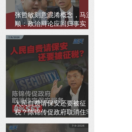
张哲敏刻意混淆概念，马汉
顺：政治辩论应回归事实，
而非偷换逻辑
人民自费请保安还要被征
税？陈锦传促政府取消住宅
保安服务8% SST