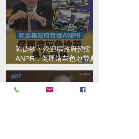
陈德钦：欢迎槟政府暂缓
ANPR，促厘清灰色地带真
正便民