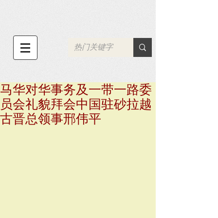
马华对华事务及一带一路委
员会礼貌拜会中国驻砂拉越
古晋总领事邢伟平