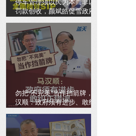
停车管理须以民为本而非以
罚款创收，颜斌皓促雪政府
全面检讨SIP
勿把“不完美”当作挡箭牌，马
汉顺：政府须有进步、敢纠
正错误