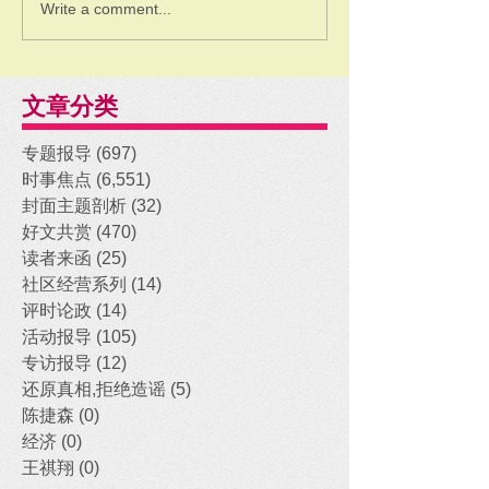
Write a comment...
文章分类
专题报导
(697)
697 posts
时事焦点
(6,551)
6,551 posts
封面主题剖析
(32)
32 posts
好文共赏
(470)
470 posts
读者来函
(25)
25 posts
社区经营系列
(14)
14 posts
评时论政
(14)
14 posts
活动报导
(105)
105 posts
专访报导
(12)
12 posts
还原真相,拒绝造谣
(5)
5 posts
陈捷森
(0)
0 posts
经济
(0)
0 posts
王祺翔
(0)
0 posts