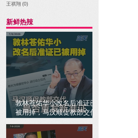
王祺翔
(0)
0 posts
新鲜热辣
敦林苍佑华小改名后准证已
被用掉，马汉顺促教部交代
是否重发新准证