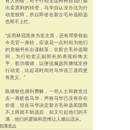
有人的错，对于行动党这种种自我打脸
出卖原则的转变，马华自认没办法为行
动党狡辩，所以即使在新古毛补选助选
也帮不上忙。
“反而林冠英身为党主席，还有邓章钦如
今无官一身轻，应该花一点时间为他们
的党秘书长出谋献策，在新古毛补选期
间，为行动党正副部长的表现粉饰太
平、歌功颂德，以便说服选民继续支持
行动党，比起花时间对马华说三道四更
有意义。”
陈德钦也感到费解，一些人士和政党过
去一再贬低马华，声称马华已没有存在
价值，但在马华决定新古毛补选若国阵
不上阵就不助选后，却又引起他们的不
满，他们的逻辑和思维让人难以适从。
时事焦点