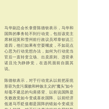
马华副总会长拿督陈德钦表示，马华和
国阵的事务轮不到行动党，包括该党主
席林冠英和雪州前行政议员邓章钦说三
道四，他们如果有空耍嘴皮，不如花点
心思为行动党想办法，如何为行动党当
官后一直转变立场、出卖原则、违背承
诺且沦为静静党，在选民面前自圆其
说。
陈德钦表示，对于行动党从以前把巫统
形容为贪污腐败和种族主义的“魔头”如今
却毫不避忌的勾肩搭背、以前说国阵是
失败政党如今变成喜欢国阵、以前经济
低迷马币贬值都是国阵的错如今变成没