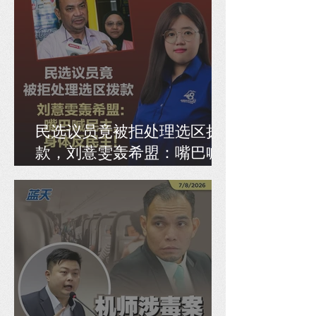
民选议员竟被拒处理选区拨
款，刘薏雯轰希盟：嘴巴喊
民主，身体反民主！