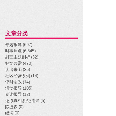
文章分类
专题报导
(697)
697 posts
时事焦点
(6,545)
6,545 posts
封面主题剖析
(32)
32 posts
好文共赏
(470)
470 posts
读者来函
(25)
25 posts
社区经营系列
(14)
14 posts
评时论政
(14)
14 posts
活动报导
(105)
105 posts
专访报导
(12)
12 posts
还原真相,拒绝造谣
(5)
5 posts
陈捷森
(0)
0 posts
经济
(0)
0 posts