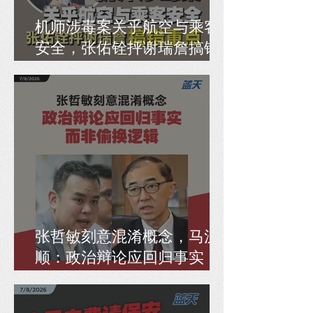
机师涉毒案关乎航空与乘客
安全，张佑铨抨谢瑞詹搞错
重点
张哲敏刻意混淆概念，马汉
顺：政治辩论应回归事实，
而非偷换逻辑