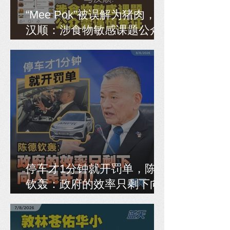
“Mee Pok”被误解为猪肉，马
汉顺：涉食物敏感课题公众
需谨慎查证
停车才1分钟就开罚单，陈德
钦轰：政府的效率只剩下向
人民开刀！