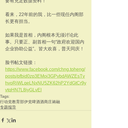
要有充足数据资料！
看来，22年前的我，比一些现任内阁部
长更有担当。
如果我是首相，内阁根本无须讨论此
事。只要正、副首相一句“政府欢迎国内
企业协助公益”。皆大欢喜，普天同庆！
脸书帖文链接：
https://www.facebook.com/chng.toheng/
posts/pfbid0zp3EMoj3GPvbdAWZEsTv
hvoRiWLqeLNxNU5ZK62hP2YdGtCr9y
vtqHN7L8iyGLvEl
Tags:
行动党
教育部
伊党
啤酒
酒商
庄祷融
专题报导