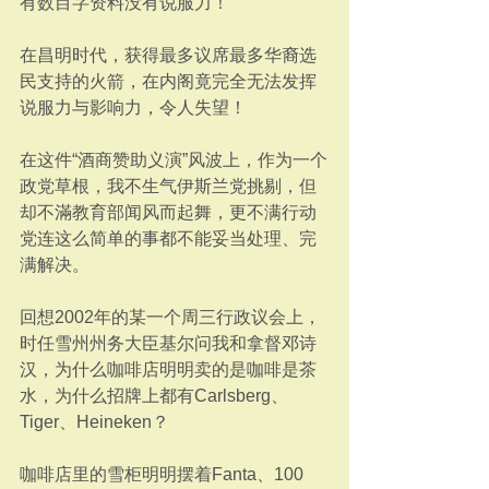
有数目字资料没有说服力！
在昌明时代，获得最多议席最多华裔选
民支持的火箭，在内阁竟完全无法发挥
说服力与影响力，令人失望！
在这件“酒商赞助义演”风波上，作为一个
政党草根，我不生气伊斯兰党挑剔，但
却不滿教育部闻风而起舞，更不满行动
党连这么简单的事都不能妥当处理、完
满解决。
回想2002年的某一个周三行政议会上，
时任雪州州务大臣基尔问我和拿督邓诗
汉，为什么咖啡店明明卖的是咖啡是茶
水，为什么招牌上都有Carlsberg、
Tiger、Heineken？
咖啡店里的雪柜明明摆着Fanta、100 