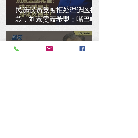
民选议员竟被拒处理选区拨
款，刘薏雯轰希盟：嘴巴喊
民主，身体反民主！
机师涉毒案关乎航空与乘客
安全，张佑铨抨谢瑞詹搞错
重点