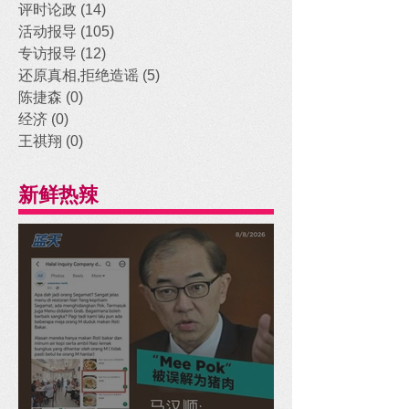
评时论政
(14)
14 posts
活动报导
(105)
105 posts
专访报导
(12)
12 posts
还原真相,拒绝造谣
(5)
5 posts
陈捷森
(0)
0 posts
经济
(0)
0 posts
王祺翔
(0)
0 posts
新鲜热辣