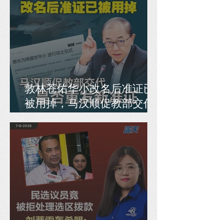
敦林苍佑华小改名后准证已
被用掉，马汉顺促教部交代
是否重发新准证