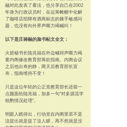
融对此发表了看法，也分享自己在2002
年身为行政议员时，在运筹帷幄中化解
了咖啡店招牌有酒商标志的棘手敏感问
题，也没有向外界声嘶力竭喊叫！
以下是庄祷融的脸书帖文全文：
火箭秘书长陆兆福在外边喊得声嘶力竭
要内阁修改教育部筹款指南。内阁会议
之后他出奇的静，两天后教育部长宣
布，指南维持不变！
只是这位年轻的公正党教育部长还留一
点颜面给陆兆福，加多一句“对多源流学
校酌情况处理”。
明眼人瞧得出，行动党在内阁里若不是
沒提出就是提了沒人睬，再不然就是没