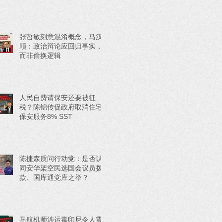
张哲敏刻意混淆概念，马汉
顺：政治辩论应回归事实，
而非偷换逻辑
人民自费请保安还要被征
税？陈锦传促政府取消住宅
保安服务8% SST
陈捷森质问行动党：是否认
同安华架空民选国会议员拨
款、国库通党库之举？
马航机师涉运毒印尼令人震