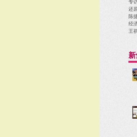
专
还
陈
经
王
新