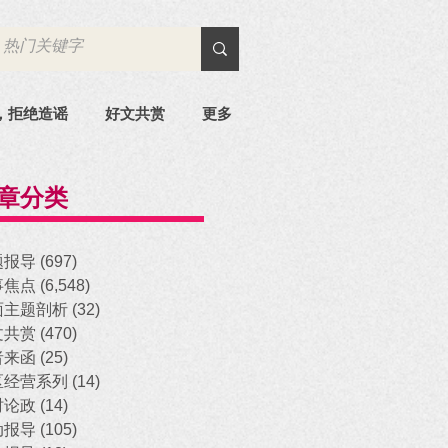
，拒绝造谣
好文共赏
更多
章分类
题报导
(697)
697 posts
事焦点
(6,548)
6,548 posts
面主题剖析
(32)
32 posts
文共赏
(470)
470 posts
者来函
(25)
25 posts
区经营系列
(14)
14 posts
时论政
(14)
14 posts
动报导
(105)
105 posts