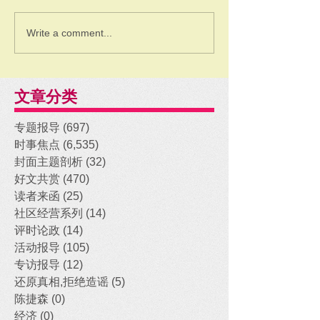
Write a comment...
文章分类
专题报导
(697)
697 posts
时事焦点
(6,535)
6,535 posts
封面主题剖析
(32)
32 posts
好文共赏
(470)
470 posts
读者来函
(25)
25 posts
社区经营系列
(14)
14 posts
评时论政
(14)
14 posts
活动报导
(105)
105 posts
专访报导
(12)
12 posts
还原真相,拒绝造谣
(5)
5 posts
陈捷森
(0)
0 posts
经济
(0)
0 posts