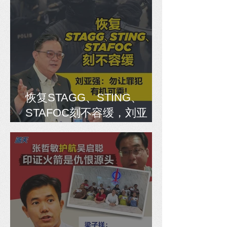
恢复STAGG、STING、
STAFOC刻不容缓，刘亚
强：勿让罪犯有机可乘！