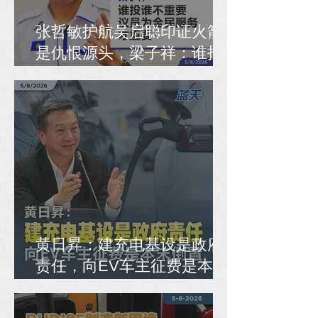
张哲敏护航吴启聪印证火箭
是仇恨源头，梁子祥：谁投
谁不重要，议员为全民服务
才重要！
黄日昇：建充电基设是政府
责任，向EV车主征费是本末
倒置