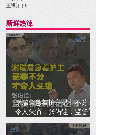
王祺翔
(0)
0 posts
新鲜热辣
谢瑞詹急着护主是非不分才
令人头痛，张佑铨：监督部
长何错之有？