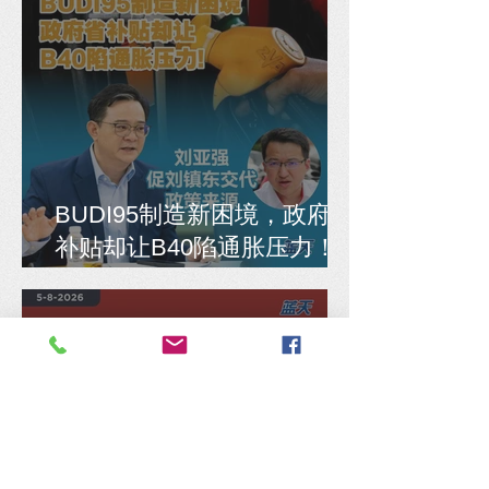
BUDI95制造新困境，政府省
补贴却让B40陷通胀压力！
刘亚强促刘镇东交代政策来
源