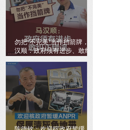
勿把“不完美”当作挡箭牌，马
汉顺：政府须有进步、敢纠
正错误
陈德钦：欢迎槟政府暂缓