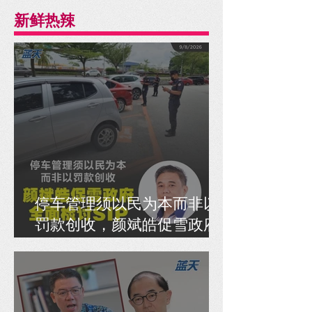
新鲜热辣
停车管理须以民为本而非以
罚款创收，颜斌皓促雪政府
全面检讨SIP