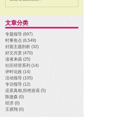
文章分类
专题报导
(697)
697 posts
时事焦点
(6,549)
6,549 posts
封面主题剖析
(32)
32 posts
好文共赏
(470)
470 posts
读者来函
(25)
25 posts
社区经营系列
(14)
14 posts
评时论政
(14)
14 posts
活动报导
(105)
105 posts
专访报导
(12)
12 posts
还原真相,拒绝造谣
(5)
5 posts
陈捷森
(0)
0 posts
经济
(0)
0 posts
王祺翔
(0)
0 posts