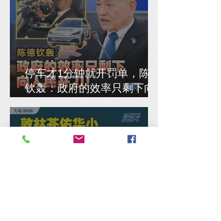
停车才1分钟就开罚单，陈德
钦轰：政府的效率只剩下向
人民开刀！