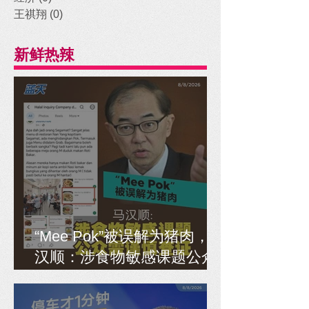
王祺翔
(0)
0 posts
新鲜热辣
“Mee Pok”被误解为猪肉，马
汉顺：涉食物敏感课题公众
需谨慎查证