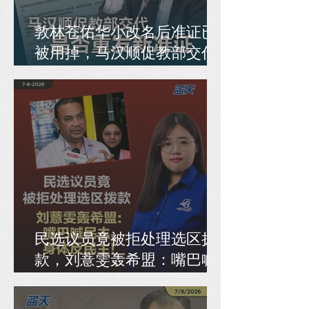
敦林苍佑华小改名后准证已
被用掉，马汉顺促教部交代
是否重发新准证
民选议员竟被拒处理选区拨
款，刘薏雯轰希盟：嘴巴喊
民主，身体反民主！