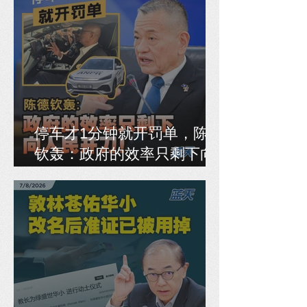
停车才1分钟就开罚单，陈德
钦轰：政府的效率只剩下向
人民开刀！