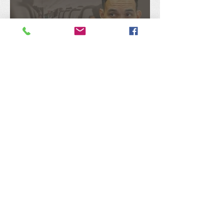
机师涉毒案关乎航空与乘客
安全，张佑铨抨谢瑞詹搞错
重点