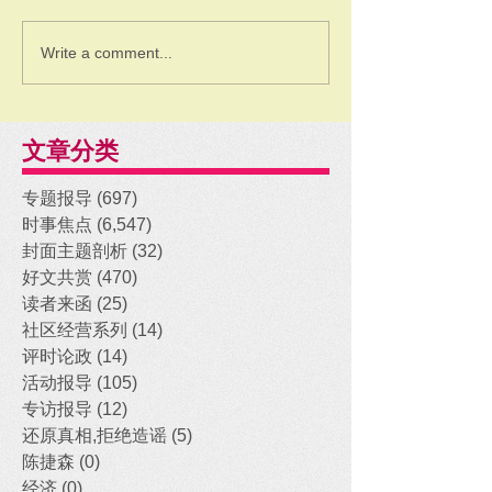
Write a comment...
文章分类
专题报导
(697)
697 posts
时事焦点
(6,547)
6,547 posts
封面主题剖析
(32)
32 posts
好文共赏
(470)
470 posts
读者来函
(25)
25 posts
社区经营系列
(14)
14 posts
评时论政
(14)
14 posts
活动报导
(105)
105 posts
专访报导
(12)
12 posts
还原真相,拒绝造谣
(5)
5 posts
陈捷森
(0)
0 posts
经济
(0)
0 posts