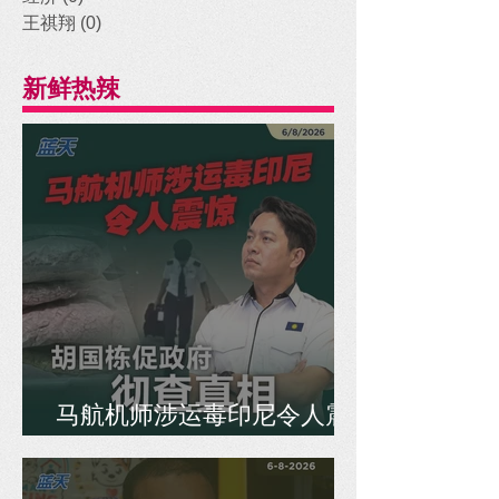
王祺翔
(0)
0 posts
新鲜热辣
马航机师涉运毒印尼令人震
惊，胡国栋促政府彻查真相