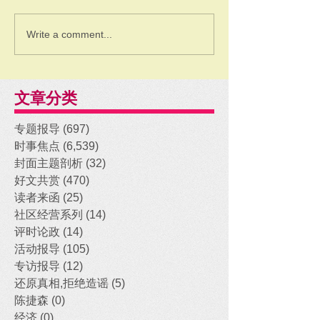
Write a comment...
文章分类
专题报导
(697)
697 posts
时事焦点
(6,539)
6,539 posts
封面主题剖析
(32)
32 posts
好文共赏
(470)
470 posts
读者来函
(25)
25 posts
社区经营系列
(14)
14 posts
评时论政
(14)
14 posts
活动报导
(105)
105 posts
专访报导
(12)
12 posts
还原真相,拒绝造谣
(5)
5 posts
陈捷森
(0)
0 posts
经济
(0)
0 posts