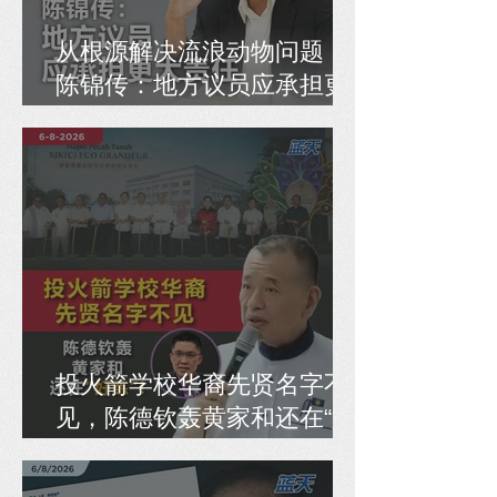
从根源解决流浪动物问题，
陈锦传：地方议员应承担更
大责任
投火箭学校华裔先贤名字不
见，陈德钦轰黄家和还在“好
练”！