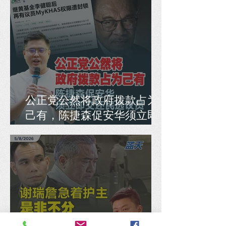
公正党公然将政府拨款占为
己有，陈捷森促安华须立即
交还民选议员