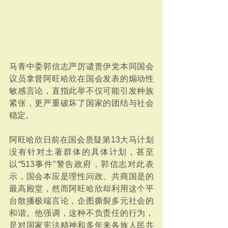
马青中委郭信志严厉谴责伊党本同国会
议员拿督阿旺哈欣在国会发表的煽动性
敏感言论，直指此举不仅可能引发种族
紧张，更严重破坏了国家的团结与社会
稳定。
阿旺哈欣日前在国会质疑第13大马计划
没有针对土著群体的具体计划，甚至
以“513事件”警告政府，郭信志对此表
示，国会本应是理性问政、共商国是的
最高殿堂，然而阿旺哈欣却利用这个平
台散播极端言论，企图撕裂多元社会的
和谐。他强调，这种不负责任的行为，
是对国家宪法精神和多年来各族人民共