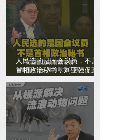
人民选的是国会议员，不是
首相政治秘书，刘亚强促政
府须证明纳税人钱未沦为政
治工具