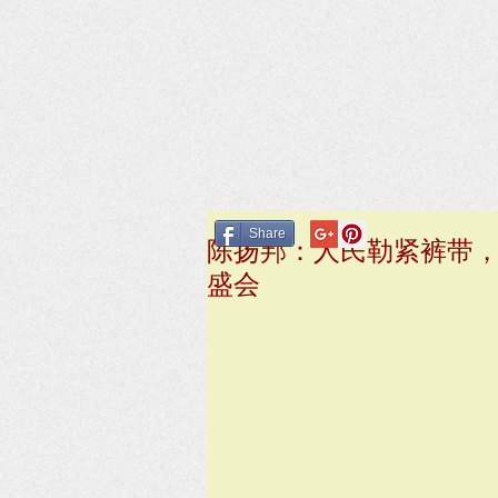
Share
陈扬邦：人民勒紧裤带，
盛会