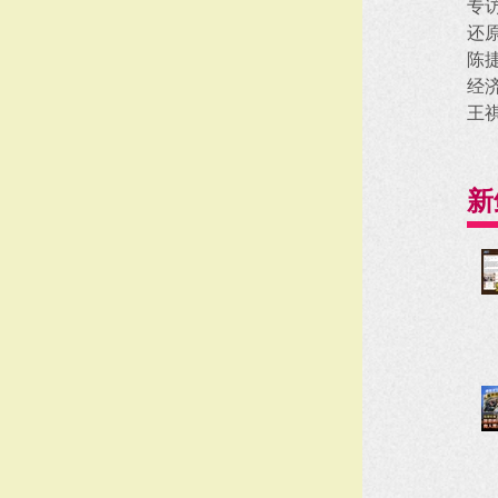
专
还
陈
经
王
新