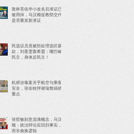
敦林苍佑华小改名后准证已
被用掉，马汉顺促教部交代
是否重发新准证
民选议员竟被拒处理选区拨
款，刘薏雯轰希盟：嘴巴喊
民主，身体反民主！
机师涉毒案关乎航空与乘客
安全，张佑铨抨谢瑞詹搞错
重点
张哲敏刻意混淆概念，马汉
顺：政治辩论应回归事实，
而非偷换逻辑