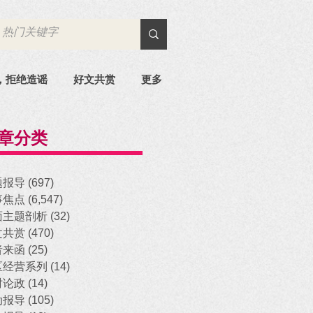
，拒绝造谣
好文共赏
更多
章分类
题报导
(697)
697 posts
事焦点
(6,547)
6,547 posts
面主题剖析
(32)
32 posts
文共赏
(470)
470 posts
者来函
(25)
25 posts
区经营系列
(14)
14 posts
时论政
(14)
14 posts
动报导
(105)
105 posts