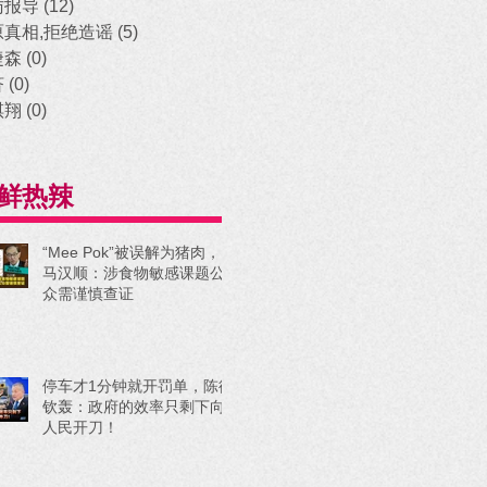
访报导
(12)
12 posts
原真相,拒绝造谣
(5)
5 posts
捷森
(0)
0 posts
济
(0)
0 posts
祺翔
(0)
0 posts
鲜热辣
“Mee Pok”被误解为猪肉，
马汉顺：涉食物敏感课题公
众需谨慎查证
停车才1分钟就开罚单，陈德
钦轰：政府的效率只剩下向
人民开刀！