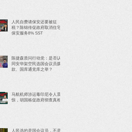
人民自费请保安还要被征
税？陈锦传促政府取消住宅
保安服务8% SST
陈捷森质问行动党：是否认
同安华架空民选国会议员拨
款、国库通党库之举？
马航机师涉运毒印尼令人震
惊，胡国栋促政府彻查真相
人民选的是国会议员，不是