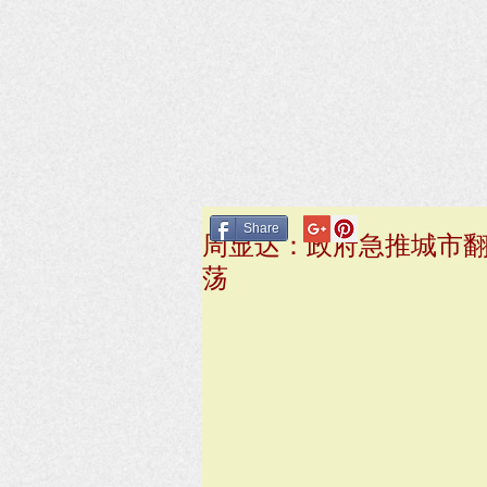
Share
周显达：政府急推城市
荡