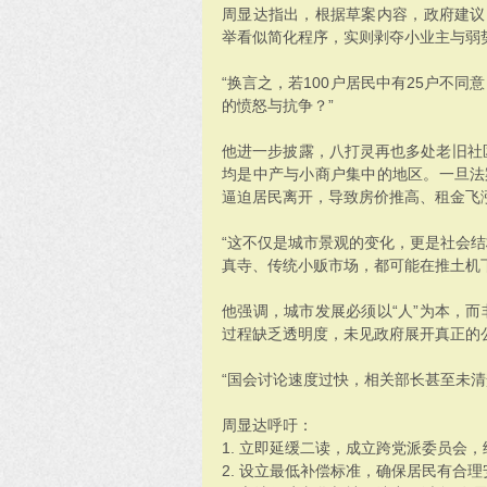
周显达指出，根据草案内容，政府建议以
举看似简化程序，实则剥夺小业主与弱
“换言之，若100户居民中有25户不
的愤怒与抗争？”
他进一步披露，八打灵再也多处老旧社区，如 Sec
均是中产与小商户集中的地区。一旦法
逼迫居民离开，导致房价推高、租金飞
“这不仅是城市景观的变化，更是社会
真寺、传统小贩市场，都可能在推土机
他强调，城市发展必须以“人”为本，
过程缺乏透明度，未见政府展开真正的
“国会讨论速度过快，相关部长甚至未清
周显达呼吁：
1. 立即延缓二读，成立跨党派委员会
2. 设立最低补偿标准，确保居民有合理