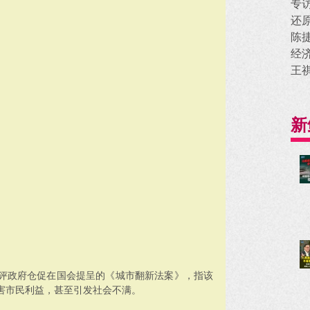
专
还
陈
经
王
新
评政府仓促在国会提呈的《城市翻新法案》，指该
害市民利益，甚至引发社会不满。