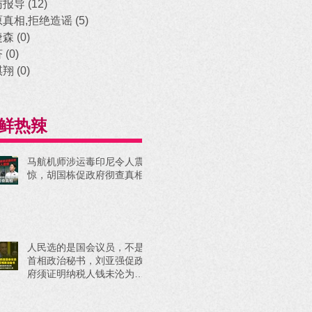
访报导
(12)
12 posts
原真相,拒绝造谣
(5)
5 posts
捷森
(0)
0 posts
济
(0)
0 posts
祺翔
(0)
0 posts
鲜热辣
马航机师涉运毒印尼令人震
惊，胡国栋促政府彻查真相
人民选的是国会议员，不是
首相政治秘书，刘亚强促政
府须证明纳税人钱未沦为政
治工具