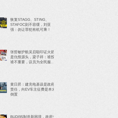
恢复STAGG、STING、
STAFOC刻不容缓，刘亚
强：勿让罪犯有机可乘！
张哲敏护航吴启聪印证火箭
是仇恨源头，梁子祥：谁投
谁不重要，议员为全民服务
才重要！
黄日昇：建充电基设是政府
责任，向EV车主征费是本末
倒置
BUDI95制造新困境，政府省