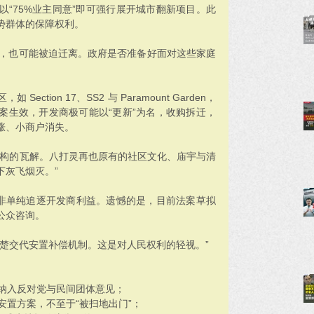
“75%业主同意”即可强行展开城市翻新项目。此
势群体的保障权利。
同意，也可能被迫迁离。政府是否准备好面对这些家庭
tion 17、SS2 与 Paramount Garden，
案生效，开发商极可能以“更新”为名，收购拆迁，
涨、小商户消失。
结构的瓦解。八打灵再也原有的社区文化、庙宇与清
下灰飞烟灭。”
而非单纯追逐开发商利益。遗憾的是，目前法案草拟
公众咨询。
楚交代安置补偿机制。这是对人民权利的轻视。”
，纳入反对党与民间团体意见；
安置方案，不至于“被扫地出门”；