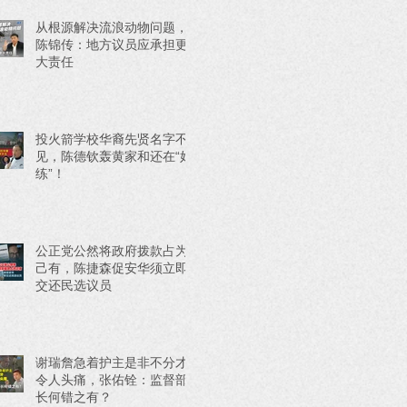
从根源解决流浪动物问题，
陈锦传：地方议员应承担更
大责任
投火箭学校华裔先贤名字不
见，陈德钦轰黄家和还在“好
练”！
公正党公然将政府拨款占为
己有，陈捷森促安华须立即
交还民选议员
谢瑞詹急着护主是非不分才
令人头痛，张佑铨：监督部
长何错之有？