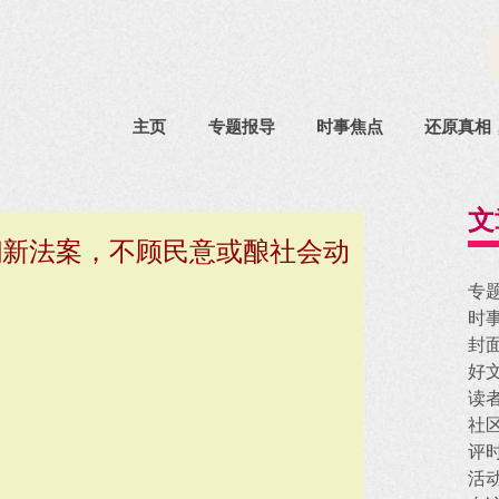
主页
专题报导
时事焦点
还原真相
文
翻新法案，不顾民意或酿社会动
专
时
封
好
读
社
评
活