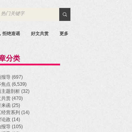
，拒绝造谣
好文共赏
更多
章分类
题报导
(697)
697 posts
事焦点
(6,539)
6,539 posts
面主题剖析
(32)
32 posts
文共赏
(470)
470 posts
者来函
(25)
25 posts
区经营系列
(14)
14 posts
时论政
(14)
14 posts
动报导
(105)
105 posts