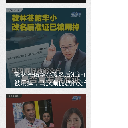
人民开刀！
敦林苍佑华小改名后准证已
被用掉，马汉顺促教部交代
是否重发新准证