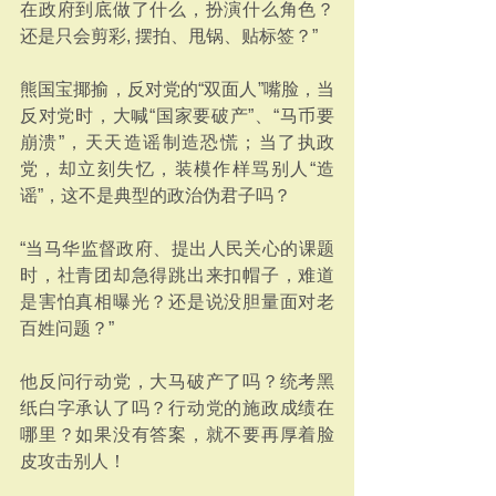
在政府到底做了什么，扮演什么角色？
还是只会剪彩, 摆拍、甩锅、贴标签？”
熊国宝揶揄，反对党的“双面人”嘴脸，当
反对党时，大喊“国家要破产”、“马币要
崩溃”，天天造谣制造恐慌；当了执政
党，却立刻失忆，装模作样骂别人“造
谣”，这不是典型的政治伪君子吗？
“当马华监督政府、提出人民关心的课题
时，社青团却急得跳出来扣帽子，难道
是害怕真相曝光？还是说没胆量面对老
百姓问题？”
他反问行动党，大马破产了吗？统考黑
纸白字承认了吗？行动党的施政成绩在
哪里？如果没有答案，就不要再厚着脸
皮攻击别人！