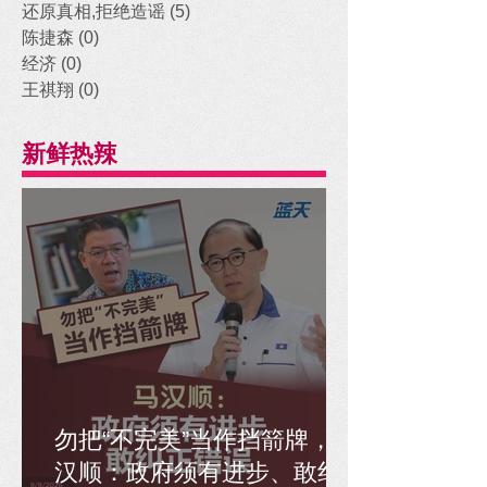
还原真相,拒绝造谣
(5)
5 posts
陈捷森
(0)
0 posts
经济
(0)
0 posts
王祺翔
(0)
0 posts
新鲜热辣
勿把“不完美”当作挡箭牌，马
汉顺：政府须有进步、敢纠