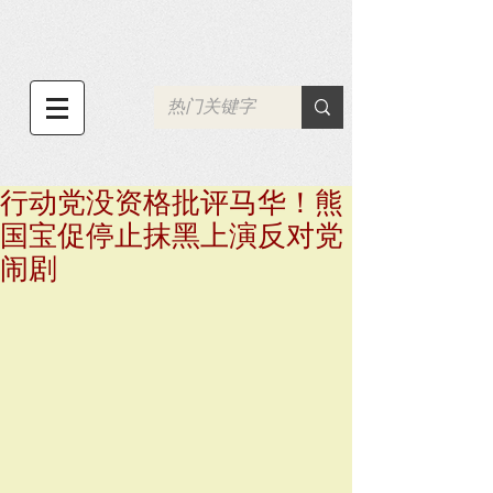
行动党没资格批评马华！熊
国宝促停止抹黑上演反对党
闹剧