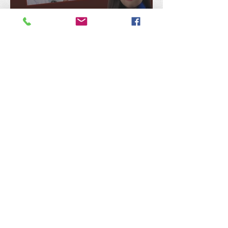
民选议员竟被拒处理选区拨
款，刘薏雯轰希盟：嘴巴喊
民主，身体反民主！
机师涉毒案关乎航空与乘客
安全，张佑铨抨谢瑞詹搞错