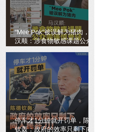
“Mee Pok”被误解为猪肉，马
汉顺：涉食物敏感课题公众
需谨慎查证
停车才1分钟就开罚单，陈德
钦轰：政府的效率只剩下向