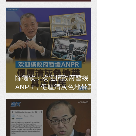
正错误
陈德钦：欢迎槟政府暂缓
ANPR，促厘清灰色地带真
正便民