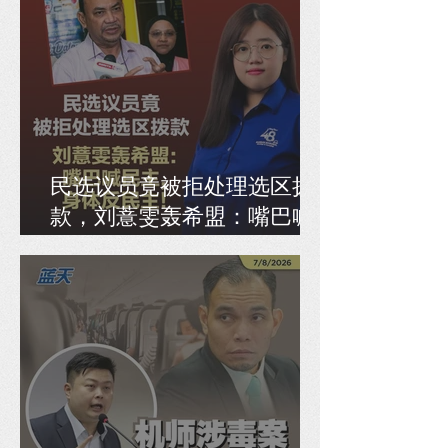
民选议员竟被拒处理选区拨
款，刘薏雯轰希盟：嘴巴喊
民主，身体反民主！