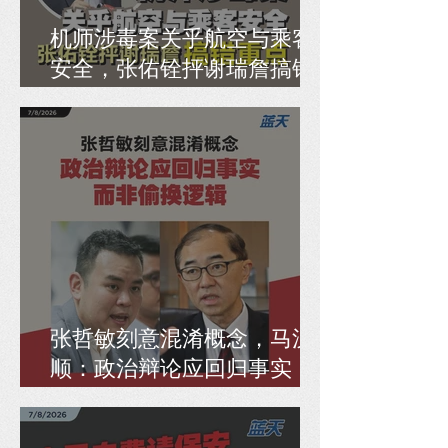
机师涉毒案关乎航空与乘客
安全，张佑铨抨谢瑞詹搞错
重点
张哲敏刻意混淆概念，马汉
顺：政治辩论应回归事实，
而非偷换逻辑