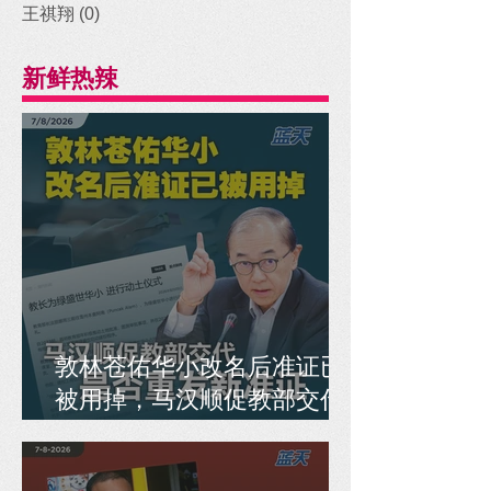
王祺翔
(0)
0 posts
新鲜热辣
敦林苍佑华小改名后准证已
被用掉，马汉顺促教部交代
是否重发新准证