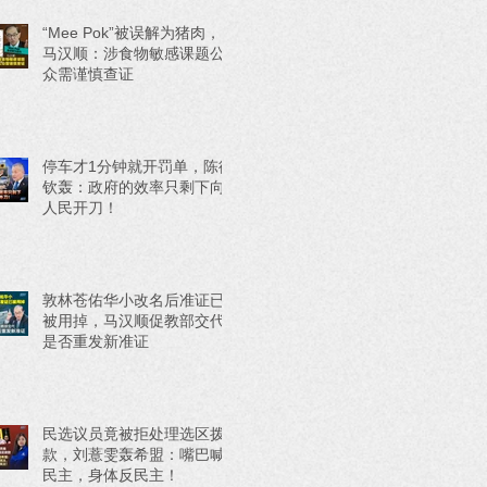
“Mee Pok”被误解为猪肉，
马汉顺：涉食物敏感课题公
众需谨慎查证
停车才1分钟就开罚单，陈德
钦轰：政府的效率只剩下向
人民开刀！
敦林苍佑华小改名后准证已
被用掉，马汉顺促教部交代
是否重发新准证
民选议员竟被拒处理选区拨
款，刘薏雯轰希盟：嘴巴喊
民主，身体反民主！