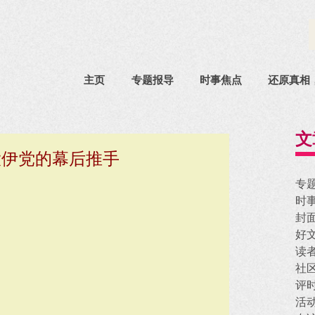
主页
专题报导
时事焦点
还原真相
文
大伊党的幕后推手
专
时
封
好
读
社
评
活