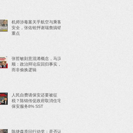
机师涉毒案关乎航空与乘客
安全，张佑铨抨谢瑞詹搞错
重点
张哲敏刻意混淆概念，马汉
顺：政治辩论应回归事实，
而非偷换逻辑
人民自费请保安还要被征
税？陈锦传促政府取消住宅
保安服务8% SST
陈捷森质问行动党：是否认