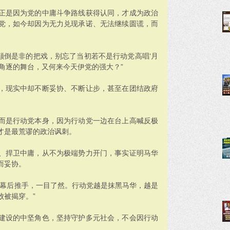
正是因为党的中庸斗争路线获得认同，才成为政治
党，如今却因为无力兑现承诺、无法继续圆谎，而
是颠倒是非的把戏，别忘了当初若不是行动党高唱‘月
角逐的舞台，又何来今天伊党的强大？”
，现实中却不断妥协、不断让步，甚至在团结政府
而是行动党本身，因为行动党一边在台上高喊反极
才是最荒谬的政治讽刺。
、捍卫中庸，从不为极端势力开门，事实证明马华
而妥协。
的幕后推手，一目了然。行动党越是抹黑马华，越是
败被揭穿。”
建设的中坚角色，坚持守护多元社会，不会因行动