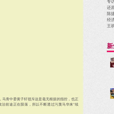
专
还
陈
经
王
新
”，马青中委黄子轩驳斥这是毫无根据的指控，也正
政治前途正在陨落，所以不断透过污蔑马华来“续