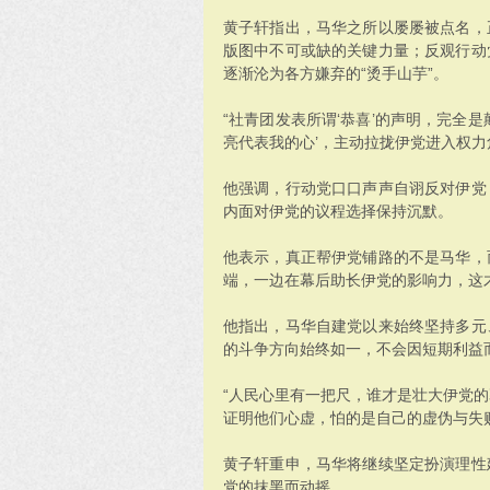
黄子轩指出，马华之所以屡屡被点名，
版图中不可或缺的关键力量；反观行动
逐渐沦为各方嫌弃的“烫手山芋”。
“社青团发表所谓‘恭喜’的声明，完全
亮代表我的心’，主动拉拢伊党进入权力
他强调，行动党口口声声自诩反对伊党
内面对伊党的议程选择保持沉默。
他表示，真正帮伊党铺路的不是马华，
端，一边在幕后助长伊党的影响力，这
他指出，马华自建党以来始终坚持多元
的斗争方向始终如一，不会因短期利益
“人民心里有一把尺，谁才是壮大伊党
证明他们心虚，怕的是自己的虚伪与失
黄子轩重申，马华将继续坚定扮演理性
党的抹黑而动摇。