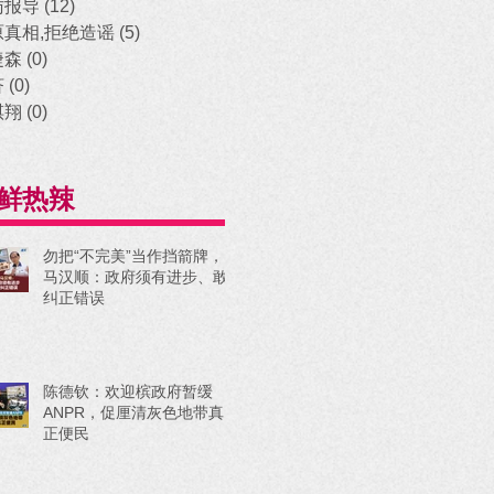
访报导
(12)
12 posts
原真相,拒绝造谣
(5)
5 posts
捷森
(0)
0 posts
济
(0)
0 posts
祺翔
(0)
0 posts
鲜热辣
勿把“不完美”当作挡箭牌，
马汉顺：政府须有进步、敢
纠正错误
陈德钦：欢迎槟政府暂缓
ANPR，促厘清灰色地带真
正便民