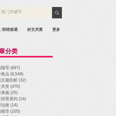
，拒绝造谣
好文共赏
更多
章分类
题报导
(697)
697 posts
事焦点
(6,549)
6,549 posts
面主题剖析
(32)
32 posts
文共赏
(470)
470 posts
者来函
(25)
25 posts
区经营系列
(14)
14 posts
时论政
(14)
14 posts
动报导
(105)
105 posts