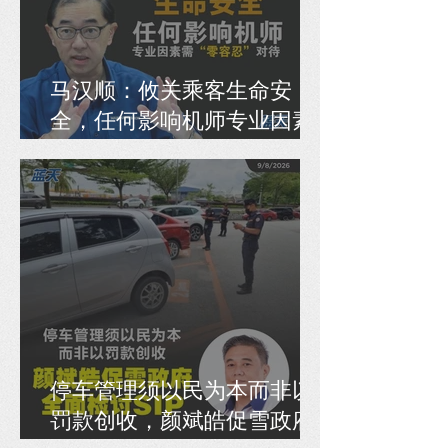
马汉顺：攸关乘客生命安
全，任何影响机师专业因素
需“零容忍”对待
停车管理须以民为本而非以
罚款创收，颜斌皓促雪政府