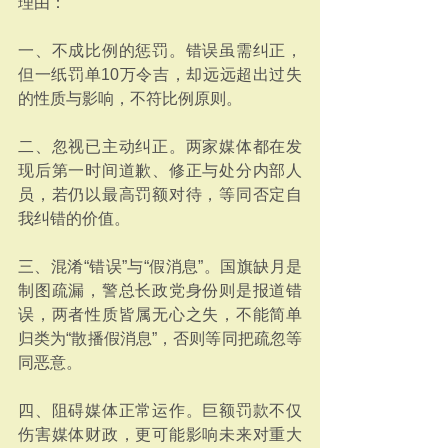
理由：
一、不成比例的惩罚。错误虽需纠正，
但一纸罚单10万令吉，却远远超出过失
的性质与影响，不符比例原则。
二、忽视已主动纠正。两家媒体都在发
现后第一时间道歉、修正与处分内部人
员，若仍以最高罚额对待，等同否定自
我纠错的价值。
三、混淆“错误”与“假消息”。国旗缺月是
制图疏漏，警总长政党身份则是报道错
误，两者性质皆属无心之失，不能简单
归类为“散播假消息”，否则等同把疏忽等
同恶意。
四、阻碍媒体正常运作。巨额罚款不仅
伤害媒体财政，更可能影响未来对重大