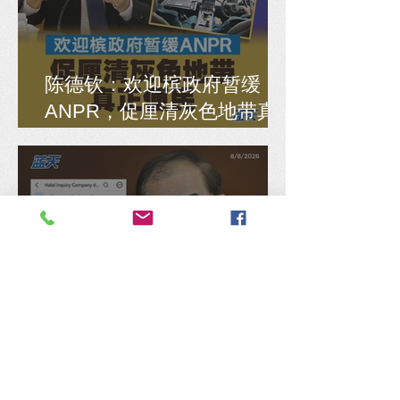
陈德钦：欢迎槟政府暂缓
ANPR，促厘清灰色地带真
正便民
“Mee Pok”被误解为猪肉，马
汉顺：涉食物敏感课题公众