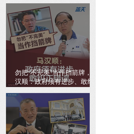
全面检讨SIP
勿把“不完美”当作挡箭牌，马
汉顺：政府须有进步、敢纠
正错误