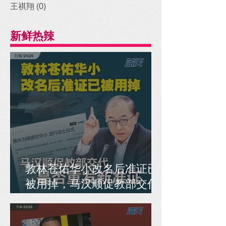
王祺翔
(0)
0 posts
新鲜热辣
敦林苍佑华小改名后准证已
被用掉，马汉顺促教部交代
是否重发新准证