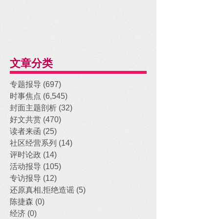
文章分类
专题报导
(697)
697 posts
时事焦点
(6,545)
6,545 posts
封面主题剖析
(32)
32 posts
好文共赏
(470)
470 posts
读者来函
(25)
25 posts
社区经营系列
(14)
14 posts
评时论政
(14)
14 posts
活动报导
(105)
105 posts
专访报导
(12)
12 posts
还原真相,拒绝造谣
(5)
5 posts
陈捷森
(0)
0 posts
经济
(0)
0 posts