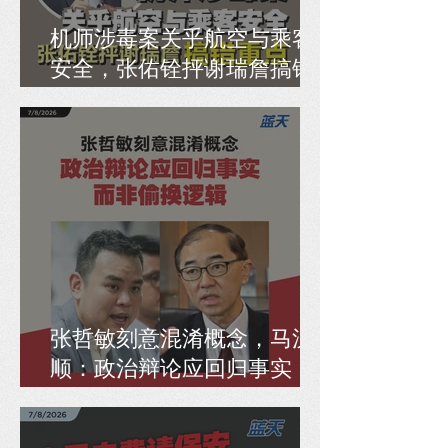
机师涉毒案关乎航空与乘客
安全，张佑铨抨谢瑞詹搞错
重点
张哲敏刻意混淆概念，马汉
顺：政治辩论应回归事实，
而非偷换逻辑