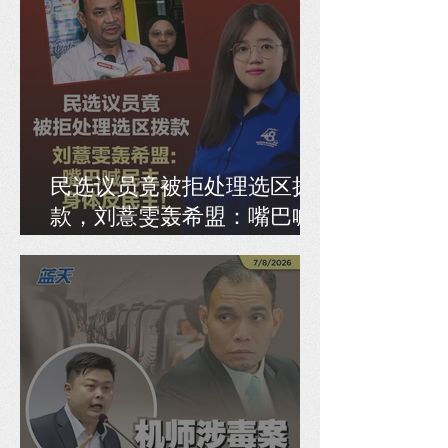
民选议员竟被拒处理选区拨
款，刘薏雯轰希盟：嘴巴喊
民主，身体反民主！