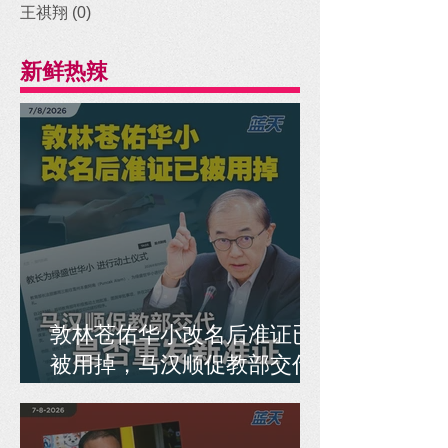
王祺翔
(0)
0 posts
新鲜热辣
敦林苍佑华小改名后准证已
被用掉，马汉顺促教部交代
是否重发新准证