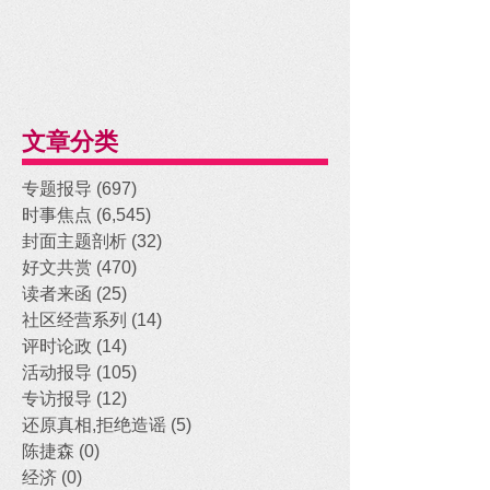
文章分类
专题报导
(697)
697 posts
时事焦点
(6,545)
6,545 posts
封面主题剖析
(32)
32 posts
好文共赏
(470)
470 posts
读者来函
(25)
25 posts
社区经营系列
(14)
14 posts
评时论政
(14)
14 posts
活动报导
(105)
105 posts
专访报导
(12)
12 posts
还原真相,拒绝造谣
(5)
5 posts
陈捷森
(0)
0 posts
经济
(0)
0 posts