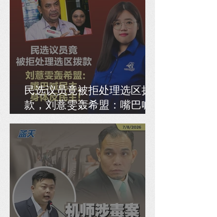
民选议员竟被拒处理选区拨
款，刘薏雯轰希盟：嘴巴喊
民主，身体反民主！