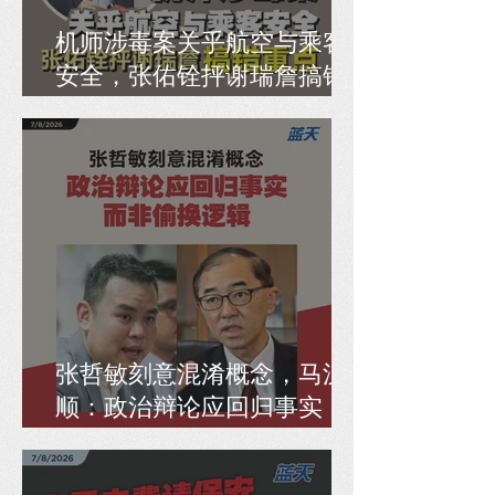
机师涉毒案关乎航空与乘客
安全，张佑铨抨谢瑞詹搞错
重点
张哲敏刻意混淆概念，马汉
顺：政治辩论应回归事实，
而非偷换逻辑