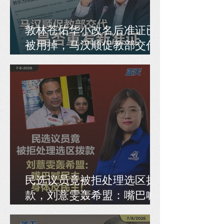
敦林苍佑华小改名后准证已
被用掉，马汉顺促教部交代
是否重发新准证
民选议员竟被拒处理选区拨
款，刘薏雯轰希盟：嘴巴喊
民主，身体反民主！