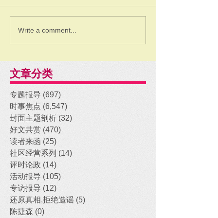
Write a comment...
文章分类
专题报导
(697)
697 posts
时事焦点
(6,547)
6,547 posts
封面主题剖析
(32)
32 posts
好文共赏
(470)
470 posts
读者来函
(25)
25 posts
社区经营系列
(14)
14 posts
评时论政
(14)
14 posts
活动报导
(105)
105 posts
专访报导
(12)
12 posts
还原真相,拒绝造谣
(5)
5 posts
陈捷森
(0)
0 posts