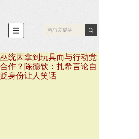
巫统因拿到玩具而与行动党
合作？陈德钦：扎希言论自
贬身份让人笑话