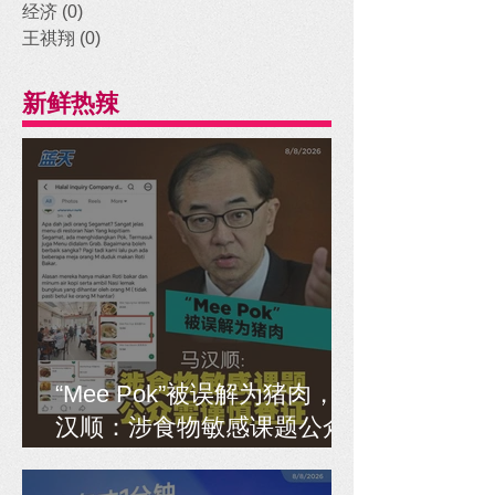
经济
(0)
0 posts
王祺翔
(0)
0 posts
新鲜热辣
“Mee Pok”被误解为猪肉，马
汉顺：涉食物敏感课题公众
需谨慎查证