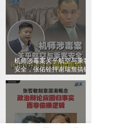
机师涉毒案关乎航空与乘客
安全，张佑铨抨谢瑞詹搞错
重点