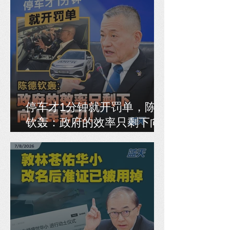
停车才1分钟就开罚单，陈德
钦轰：政府的效率只剩下向
人民开刀！