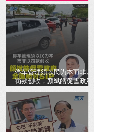
停车管理须以民为本而非以
罚款创收，颜斌皓促雪政府
全面检讨SIP