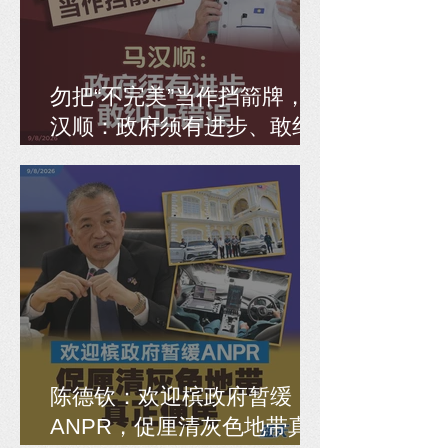
勿把“不完美”当作挡箭牌，马
汉顺：政府须有进步、敢纠
正错误
陈德钦：欢迎槟政府暂缓
ANPR，促厘清灰色地带真