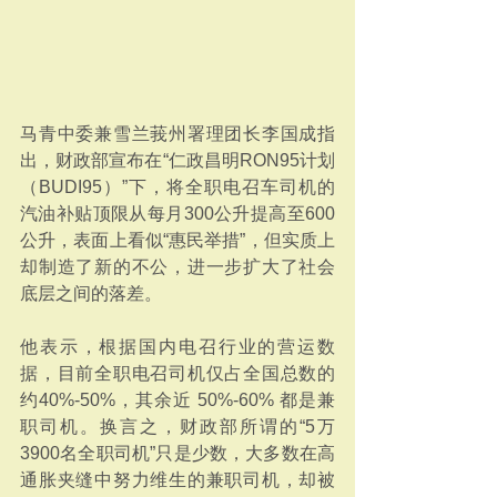
马青中委兼雪兰莪州署理团长李国成指
出，财政部宣布在“仁政昌明RON95计划
（BUDI95）”下，将全职电召车司机的
汽油补贴顶限从每月300公升提高至600
公升，表面上看似“惠民举措”，但实质上
却制造了新的不公，进一步扩大了社会
底层之间的落差。
他表示，根据国内电召行业的营运数
据，目前全职电召司机仅占全国总数的
约40%-50%，其余近 50%-60% 都是兼
职司机。换言之，财政部所谓的“5万
3900名全职司机”只是少数，大多数在高
通胀夹缝中努力维生的兼职司机，却被