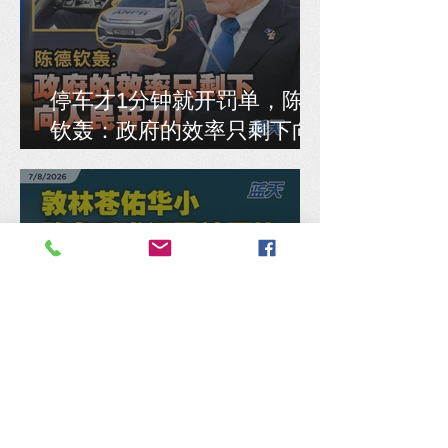
停车才1分钟就开罚单，陈德
钦轰：政府的效率只剩下向
人民开刀！
敦林苍佑华小改名后准证已
被用掉，马汉顺促教部交代