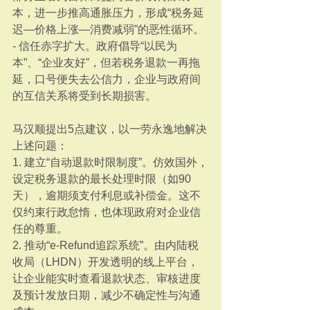
本，进一步推高通胀压力，形成“税务延
迟—价格上涨—消费减弱”的恶性循环。
- 信任赤字扩大。政府倡导“以民为
本”、“企业友好”，但若税务退款一再拖
延，口号便失去公信力，企业与政府间
的互信关系将受到长期损害。
马汉顺提出5点建议，以一劳永逸地解决
上述问题：
1. 建立“自动退款时限制度”。仿效国外，
设定税务退款的最长处理时限（如90
天），逾期须支付利息或补偿金。这不
仅约束行政怠惰，也体现政府对企业信
任的尊重。
2. 推动“e-Refund追踪系统”。由内陆税
收局（LHDN）开发透明的线上平台，
让企业能实时查看退款状态、审核进度
及预计发放日期，减少不确定性与沟通