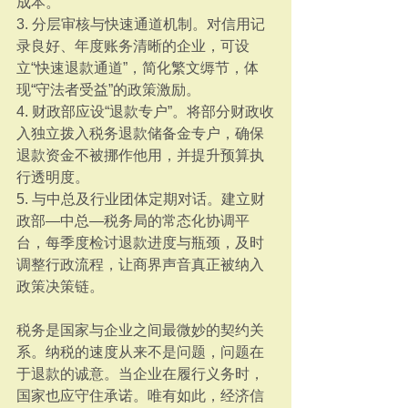
成本。
3. 分层审核与快速通道机制。对信用记
录良好、年度账务清晰的企业，可设
立“快速退款通道”，简化繁文缛节，体
现“守法者受益”的政策激励。
4. 财政部应设“退款专户”。将部分财政收
入独立拨入税务退款储备金专户，确保
退款资金不被挪作他用，并提升预算执
行透明度。
5. 与中总及行业团体定期对话。建立财
政部—中总—税务局的常态化协调平
台，每季度检讨退款进度与瓶颈，及时
调整行政流程，让商界声音真正被纳入
政策决策链。
税务是国家与企业之间最微妙的契约关
系。纳税的速度从来不是问题，问题在
于退款的诚意。当企业在履行义务时，
国家也应守住承诺。唯有如此，经济信