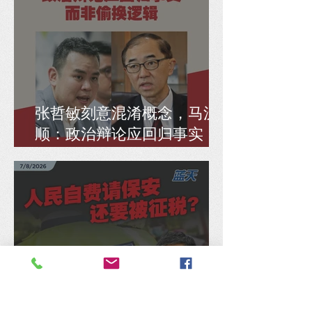
张哲敏刻意混淆概念，马汉
顺：政治辩论应回归事实，
而非偷换逻辑