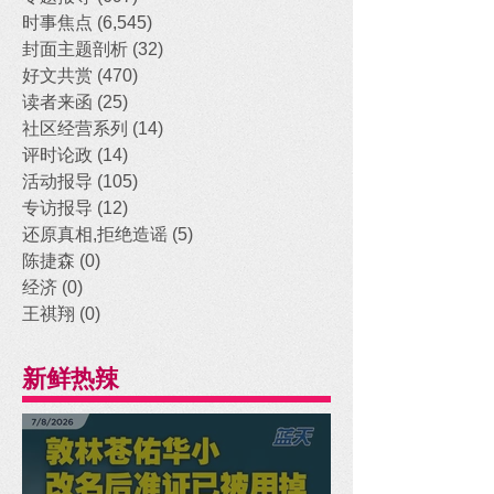
时事焦点
(6,545)
6,545 posts
封面主题剖析
(32)
32 posts
好文共赏
(470)
470 posts
读者来函
(25)
25 posts
社区经营系列
(14)
14 posts
评时论政
(14)
14 posts
活动报导
(105)
105 posts
专访报导
(12)
12 posts
还原真相,拒绝造谣
(5)
5 posts
陈捷森
(0)
0 posts
经济
(0)
0 posts
王祺翔
(0)
0 posts
新鲜热辣