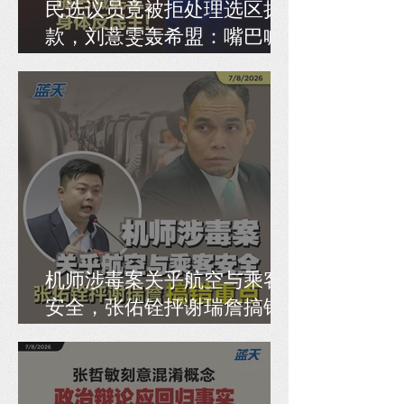
民选议员竟被拒处理选区拨
款，刘薏雯轰希盟：嘴巴喊
民主，身体反民主！
机师涉毒案关乎航空与乘客
安全，张佑铨抨谢瑞詹搞错
重点