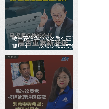
敦林苍佑华小改名后准证已
被用掉，马汉顺促教部交代
是否重发新准证