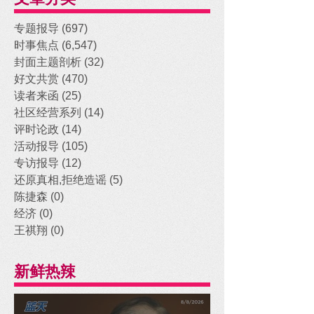
专题报导
(697)
697 posts
时事焦点
(6,547)
6,547 posts
封面主题剖析
(32)
32 posts
好文共赏
(470)
470 posts
读者来函
(25)
25 posts
社区经营系列
(14)
14 posts
评时论政
(14)
14 posts
活动报导
(105)
105 posts
专访报导
(12)
12 posts
还原真相,拒绝造谣
(5)
5 posts
陈捷森
(0)
0 posts
经济
(0)
0 posts
王祺翔
(0)
0 posts
新鲜热辣