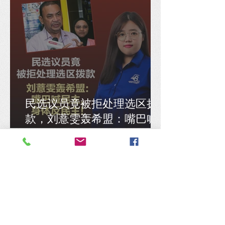
民选议员竟被拒处理选区拨
款，刘薏雯轰希盟：嘴巴喊
民主，身体反民主！