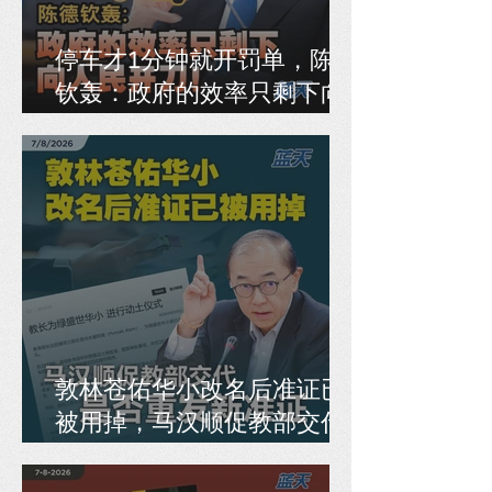
停车才1分钟就开罚单，陈德
钦轰：政府的效率只剩下向
人民开刀！
敦林苍佑华小改名后准证已
被用掉，马汉顺促教部交代
是否重发新准证