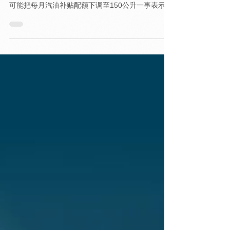
副部长应先自掏腰包承担汽油费
马华妇女组宣传局主任郑春子针对政府拟进一步调
整昌明惠泽95汽油补贴计划（BUDI95）机制，甚至
可能把每月汽油补贴配额下调至150公升一事表示失
望，并批评政府一边高喊控制通胀，另一边却不断
从人民生活开刀，完全没有体恤民间疾苦。 她指
出，政府如今最大的問題，不是人民用太多油，而
是人民早已被生活压力压得喘不过气。无论是上班
族、小商家、送货司机、经营运输业者，甚至普通
家庭，都面对物价上涨、交通成本攀升及收入追不
上开销的问题。 “柴油价格高涨后，许多中小企业与
运输业者已苦不堪言，一些工厂与小型企业更因无
法承担运输与营运成本，被迫减产甚至停工。人民
生活越来越苦，社会压力加剧，也容易衍生更多治
安问题。” 郑春子说，政府不应只是躲在办公室内闭
门造车，以数据和理论判断人民是否用太多油，而
是应该真正走入民间，了解人民每天面对的现实压
力。 她也促请各正副部长以身作则，先自行承担公
务与日常交通所使用的汽油费用，而不是高高在上
地要求人民一再牺牲。 “人民每天驾车通勤、接送孩
子、做两份工维持家庭，汽油不是奢侈品，而是生