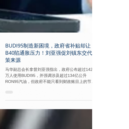
BUDI95制造新困境，政府省补贴却让
B40陷通胀压力！刘亚强促刘镇东交代政
策来源
马华副总会长拿督刘亚强指出，政府公布超过1420
万人使用BUDI95，并强调涉及超过134亿公升
RON95汽油，但政府不能只看到财政账目上的节
省，却忽略政策对人民生活造成的连锁影响。 也是
马华经济与中小企业事务委员会主席的刘亚强说，
政府减少燃油补贴，看似能够降低财政负担，但燃
油成本一旦增加，影响的不只是油站价格，而是运
输、物流、食品和日常用品成本，最终受影响最大
的，往往是收入有限的B40群体。 “政府在财政上节