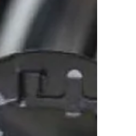
省了一笔开支，但如果人民因为运输成本上涨而面
对更高物价，这是否代表人民真正受益？” 刘亚强指
出，每月200公升RON95限制，影响的是每天依靠
交通工具工作和生活的普通人民。 “汽油不是奢侈消
费，而是上班族、小商家、销售人员、外送员以及
基层劳动者维持收入的基本成本。” 他质问，难道团
结政府认为，解决燃油压力的方法，就是让人民放
弃汽车，回到摩多时代？ “难道政策制定者认为，一
辆只能承载两人的摩多，可以取代汽车，满足一家
人上下班、接送孩子、照顾家人和日常生活的需
要？这种政策思维已经脱离普通家庭的现实。” 他指
出，从柔佛州选和森美兰州选成绩可以看出