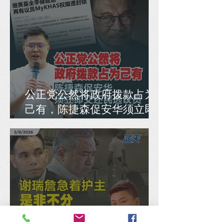
公正党公然将政府拨款占为
己有，陈捷森促安华须立即
交还民选议员