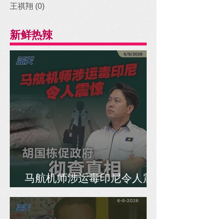
王祺翔
(0)
0 posts
新鲜热辣
马航机师涉运毒印尼令人震
惊，胡国栋促政府彻查真相