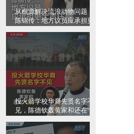
从根源解决流浪动物问题，
陈锦传：地方议员应承担更
大责任
投火箭学校华裔先贤名字不
见，陈德钦轰黄家和还在“好
练”！