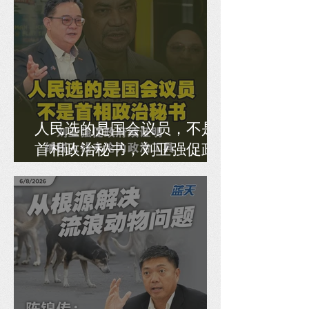
人民选的是国会议员，不是
首相政治秘书，刘亚强促政
府须证明纳税人钱未沦为政
治工具