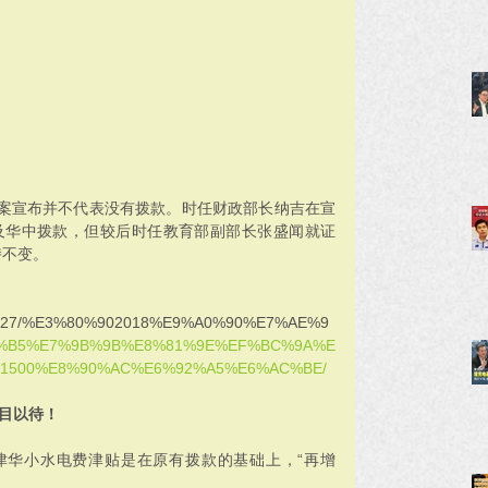
案宣布并不代表没有拨款。时任财政部长纳吉在宣
提及华中拨款，但较后时任教育部副部长张盛闻就证
持不变。
0171027/%E3%80%902018%E9%A0%90%E7%AE%9
%B5%E7%9B%9B%E8%81%9E%EF%BC%9A%E
1500%E8%90%AC%E6%92%A5%E6%AC%BE/
拭目以待！
津华小水电费津贴是在原有拨款的基础上，“再增