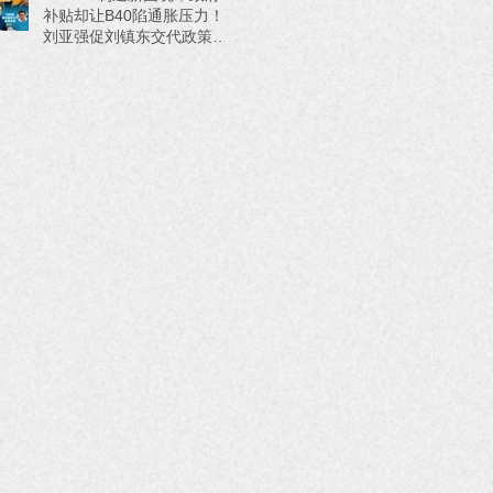
补贴却让B40陷通胀压力！
刘亚强促刘镇东交代政策来
源