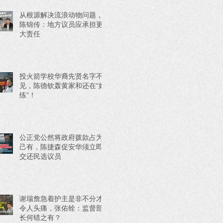
从根源解决流浪动物问题，
陈锦传：地方议员应承担更
大责任
投火箭学校华裔先贤名字不
见，陈德钦轰黄家和还在“好
练”！
公正党公然将政府拨款占为
己有，陈捷森促安华须立即
交还民选议员
谢瑞詹急着护主是非不分才
令人头痛，张佑铨：监督部
长何错之有？