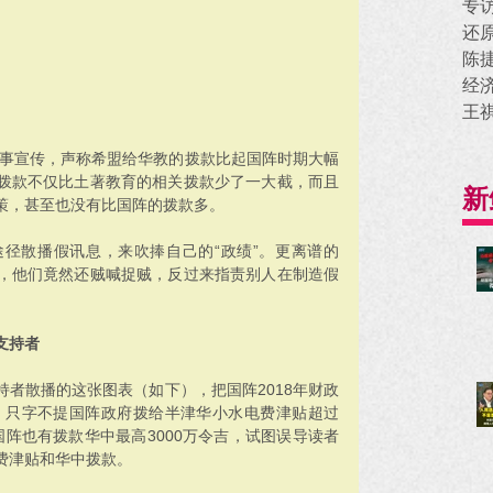
专
还
陈
经
王
大事宣传，声称希盟给华教的拨款比起国阵时期大幅
拨款不仅比土著教育的相关拨款少了一大截，而且
新
策，甚至也没有比国阵的拨款多。
径散播假讯息，来吹捧自己的“政绩”。更离谱的
，他们竟然还贼喊捉贼，反过来指责别人在制造假
支持者
者散播的这张图表（如下），把国阵2018年财政
款，只字不提国阵政府拨给半津华小水电费津贴超过
前国阵也有拨款华中最高3000万令吉，试图误导读者
费津贴和华中拨款。