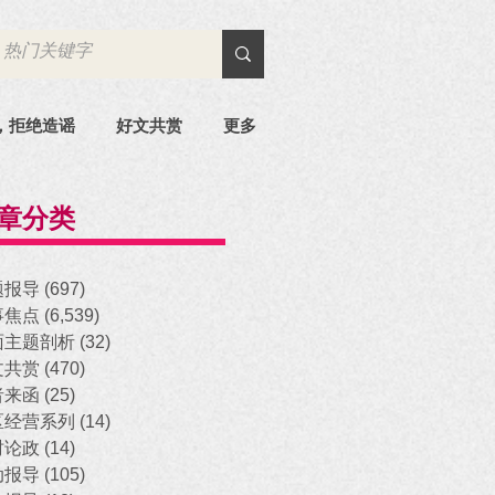
，拒绝造谣
好文共赏
更多
章分类
题报导
(697)
697 posts
事焦点
(6,539)
6,539 posts
面主题剖析
(32)
32 posts
文共赏
(470)
470 posts
者来函
(25)
25 posts
区经营系列
(14)
14 posts
时论政
(14)
14 posts
动报导
(105)
105 posts