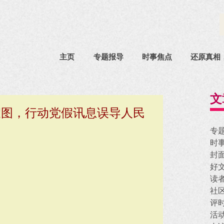
主页
专题报导
时事焦点
还原真相
文
假图，行动党假讯息误导人民
专
时
封
好
读
社
评
活