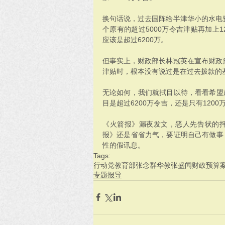
换句话说，过去国阵给半津华小的水电费
个原有的超过5000万令吉津贴再加上
应该是超过6200万。
但事实上，财政部长林冠英在宣布财政预
津贴时，根本没有说过是在过去拨款的基础
无论如何，我们就拭目以待，看看希盟
目是超过6200万令吉，还是只有1200
《火箭报》漏夜发文，恶人先告状的
报》还是省省力气，要证明自己有做事
性的假讯息。
Tags:
行动党
教育部
张念群
华教
张盛闻
财政预算
专题报导