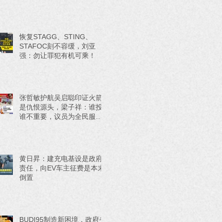
恢复STAGG、STING、
STAFOC刻不容缓，刘亚
强：勿让罪犯有机可乘！
张哲敏护航吴启聪印证火箭
是仇恨源头，梁子祥：谁投
谁不重要，议员为全民服务
才重要！
黄日昇：建充电基设是政府
责任，向EV车主征费是本末
倒置
BUDI95制造新困境，政府省