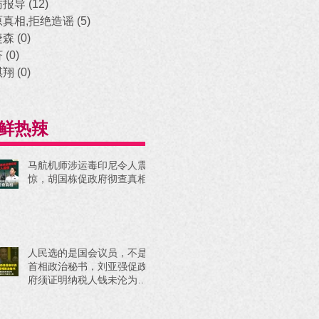
访报导
(12)
12 posts
原真相,拒绝造谣
(5)
5 posts
捷森
(0)
0 posts
济
(0)
0 posts
祺翔
(0)
0 posts
鲜热辣
马航机师涉运毒印尼令人震
惊，胡国栋促政府彻查真相
人民选的是国会议员，不是
首相政治秘书，刘亚强促政
府须证明纳税人钱未沦为政
治工具