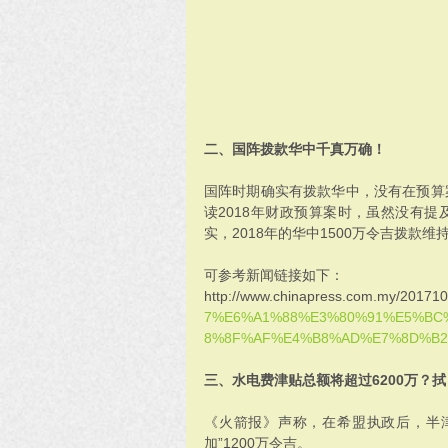
二、国阵拨款华中千真万确！
国阵时期确实有拨款华中，没有在预算
读2018年财政预算案时，虽然没有
实，2018年的华中1500万令吉拨款维
可参考新闻链接如下：
http://www.chinapress.com.my/2
7%E6%A1%88%E3%80%91%E5%BC
8%8F%AF%E4%B8%AD%E7%8D%B2
三、水电费津贴总额将超过6200万？
《火箭报》声称，在希盟执政后，半
加”1200万令吉。