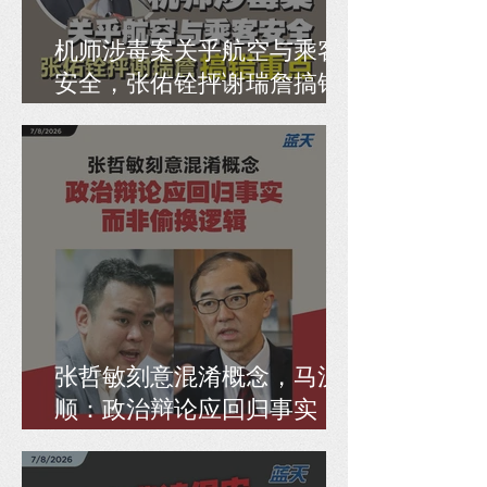
机师涉毒案关乎航空与乘客
安全，张佑铨抨谢瑞詹搞错
重点
张哲敏刻意混淆概念，马汉
顺：政治辩论应回归事实，
而非偷换逻辑