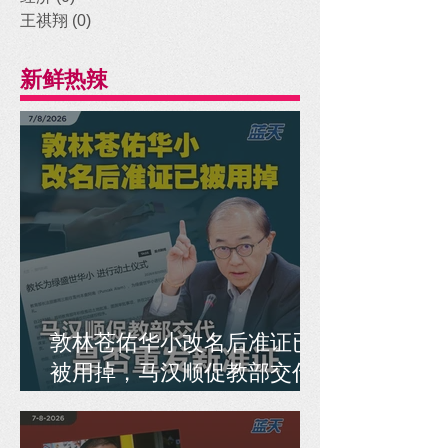
王祺翔
(0)
0 posts
新鲜热辣
敦林苍佑华小改名后准证已
被用掉，马汉顺促教部交代
是否重发新准证