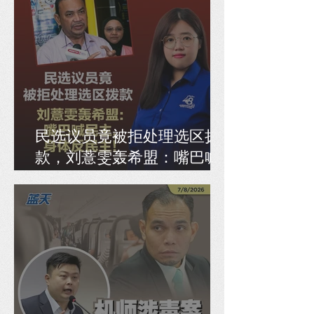
民选议员竟被拒处理选区拨
款，刘薏雯轰希盟：嘴巴喊
民主，身体反民主！