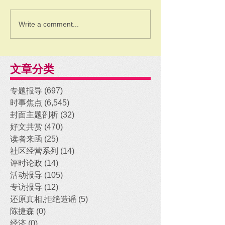
Write a comment...
文章分类
专题报导
(697)
697 posts
时事焦点
(6,545)
6,545 posts
封面主题剖析
(32)
32 posts
好文共赏
(470)
470 posts
读者来函
(25)
25 posts
社区经营系列
(14)
14 posts
评时论政
(14)
14 posts
活动报导
(105)
105 posts
专访报导
(12)
12 posts
还原真相,拒绝造谣
(5)
5 posts
陈捷森
(0)
0 posts
经济
(0)
0 posts