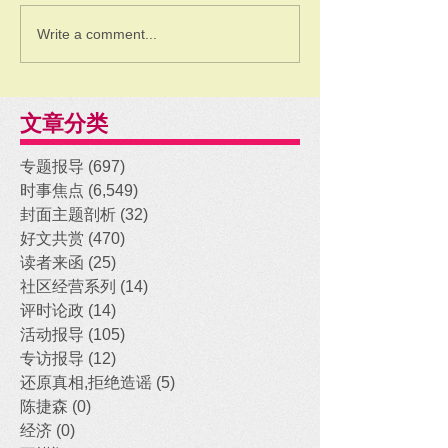
Write a comment...
文章分类
专题报导
(697)
697 posts
时事焦点
(6,549)
6,549 posts
封面主题剖析
(32)
32 posts
好文共赏
(470)
470 posts
读者来函
(25)
25 posts
社区经营系列
(14)
14 posts
评时论政
(14)
14 posts
活动报导
(105)
105 posts
专访报导
(12)
12 posts
还原真相,拒绝造谣
(5)
5 posts
陈捷森
(0)
0 posts
经济
(0)
0 posts