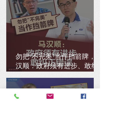
勿把“不完美”当作挡箭牌，马
汉顺：政府须有进步、敢纠
正错误