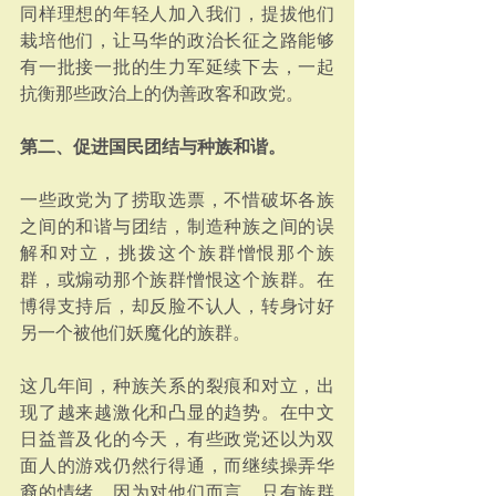
同样理想的年轻人加入我们，提拔他们
栽培他们，让马华的政治长征之路能够
有一批接一批的生力军延续下去，一起
抗衡那些政治上的伪善政客和政党。
第二、促进国民团结与种族和谐。
一些政党为了捞取选票，不惜破坏各族
之间的和谐与团结，制造种族之间的误
解和对立，挑拨这个族群憎恨那个族
群，或煽动那个族群憎恨这个族群。在
博得支持后，却反脸不认人，转身讨好
另一个被他们妖魔化的族群。
这几年间，种族关系的裂痕和对立，出
现了越来越激化和凸显的趋势。在中文
日益普及化的今天，有些政党还以为双
面人的游戏仍然行得通，而继续操弄华
裔的情绪。因为对他们而言，只有族群