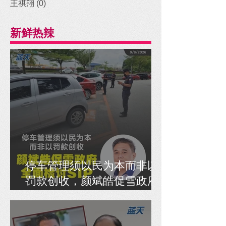
王祺翔
(0)
0 posts
新鲜热辣
停车管理须以民为本而非以
罚款创收，颜斌皓促雪政府
全面检讨SIP