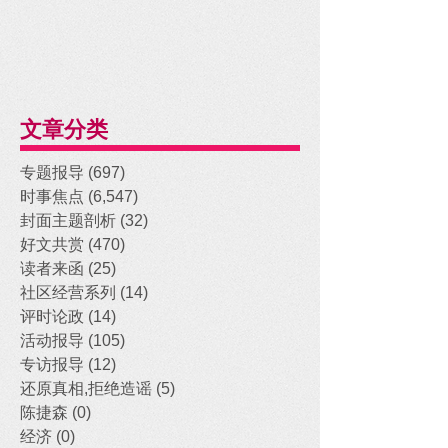
文章分类
专题报导
(697)
697 posts
时事焦点
(6,547)
6,547 posts
封面主题剖析
(32)
32 posts
好文共赏
(470)
470 posts
读者来函
(25)
25 posts
社区经营系列
(14)
14 posts
评时论政
(14)
14 posts
活动报导
(105)
105 posts
专访报导
(12)
12 posts
还原真相,拒绝造谣
(5)
5 posts
陈捷森
(0)
0 posts
经济
(0)
0 posts