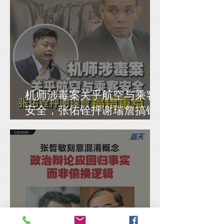
机师涉毒案关乎航空与乘客
安全，张佑铨抨谢瑞詹搞错
重点