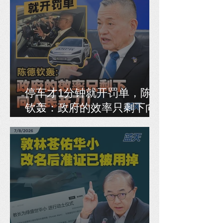
停车才1分钟就开罚单，陈德
钦轰：政府的效率只剩下向
人民开刀！