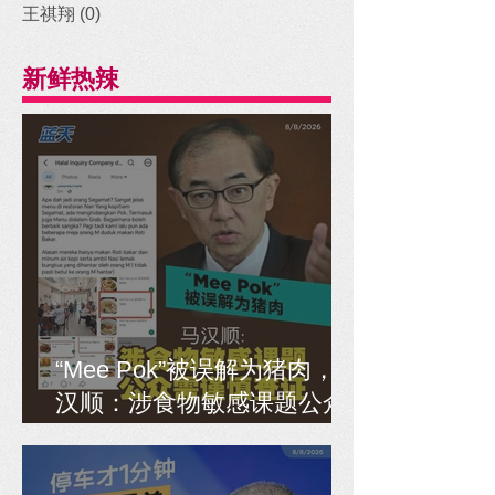
王祺翔
(0)
0 posts
新鲜热辣
“Mee Pok”被误解为猪肉，马
汉顺：涉食物敏感课题公众
需谨慎查证