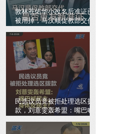
敦林苍佑华小改名后准证已
被用掉，马汉顺促教部交代
是否重发新准证
民选议员竟被拒处理选区拨
款，刘薏雯轰希盟：嘴巴喊
民主，身体反民主！