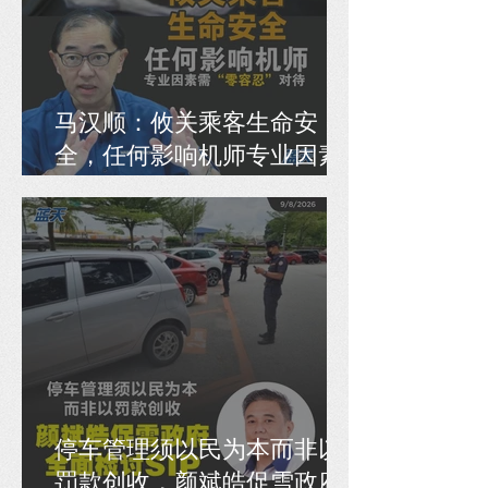
马汉顺：攸关乘客生命安
全，任何影响机师专业因素
需“零容忍”对待
停车管理须以民为本而非以
罚款创收，颜斌皓促雪政府