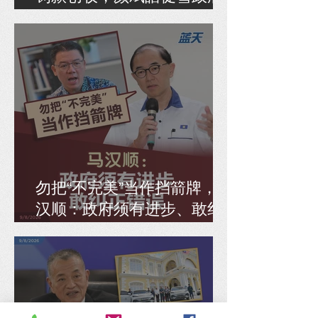
全面检讨SIP
勿把“不完美”当作挡箭牌，马
汉顺：政府须有进步、敢纠
正错误