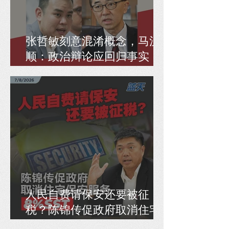
张哲敏刻意混淆概念，马汉
顺：政治辩论应回归事实，
而非偷换逻辑
人民自费请保安还要被征
税？陈锦传促政府取消住宅
保安服务8% SST