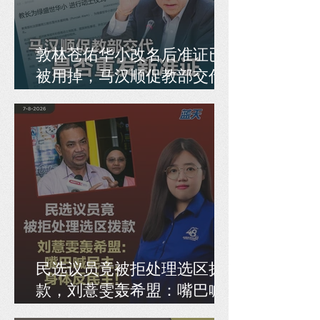
敦林苍佑华小改名后准证已
被用掉，马汉顺促教部交代
是否重发新准证
民选议员竟被拒处理选区拨
款，刘薏雯轰希盟：嘴巴喊
民主，身体反民主！