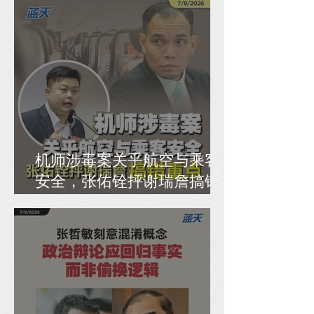
机师涉毒案关乎航空与乘客
安全，张佑铨抨谢瑞詹搞错
重点