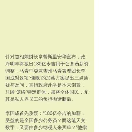
针对首相兼财长拿督斯里安华宣布，政
府明年将拨出180亿令吉用于公务员薪资
调整，马青中委兼雪州马青署理团长李
国成对这项“慷慨”的加薪方案提出三点质
疑与反问，直指政府此举是本末倒置，
只顾“笼络”特定群体，却将全体国民，尤
其是私人界员工的负担抛诸脑后。
李国成首先质疑：“180亿令吉的加薪，
受益的是全国多少公务员？而这笔天文
数字，又要由多少纳税人来买单？”他指