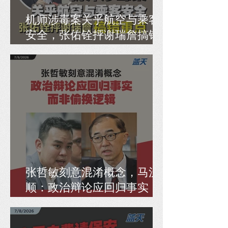
机师涉毒案关乎航空与乘客
安全，张佑铨抨谢瑞詹搞错
重点
张哲敏刻意混淆概念，马汉
顺：政治辩论应回归事实，
而非偷换逻辑