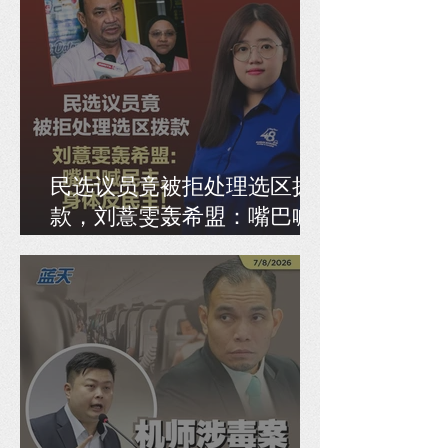
民选议员竟被拒处理选区拨
款，刘薏雯轰希盟：嘴巴喊
民主，身体反民主！