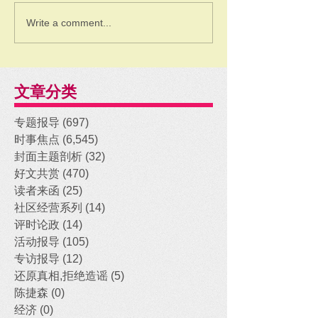
Write a comment...
文章分类
专题报导
(697)
697 posts
时事焦点
(6,545)
6,545 posts
封面主题剖析
(32)
32 posts
好文共赏
(470)
470 posts
读者来函
(25)
25 posts
社区经营系列
(14)
14 posts
评时论政
(14)
14 posts
活动报导
(105)
105 posts
专访报导
(12)
12 posts
还原真相,拒绝造谣
(5)
5 posts
陈捷森
(0)
0 posts
经济
(0)
0 posts