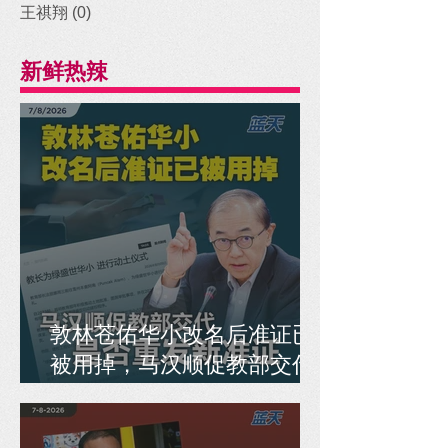
王祺翔
(0)
0 posts
新鲜热辣
敦林苍佑华小改名后准证已
被用掉，马汉顺促教部交代
是否重发新准证