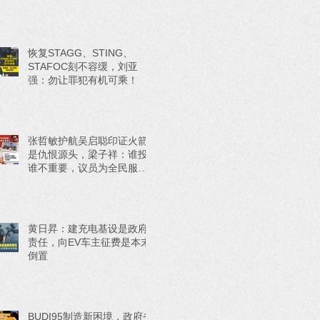
恢复STAGG、STING、
STAFOC刻不容缓，刘亚
强：勿让罪犯有机可乘！
张哲敏护航吴启聪印证火箭
是仇恨源头，梁子祥：谁投
谁不重要，议员为全民服务
才重要！
黄日昇：建充电基设是政府
责任，向EV车主征费是本末
倒置
BUDI95制造新困境，政府省