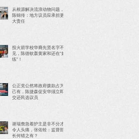
从根源解决流浪动物问题，
陈锦传：地方议员应承担更
大责任
投火箭学校华裔先贤名字不
见，陈德钦轰黄家和还在“好
练”！
公正党公然将政府拨款占为
己有，陈捷森促安华须立即
交还民选议员
谢瑞詹急着护主是非不分才
令人头痛，张佑铨：监督部
长何错之有？