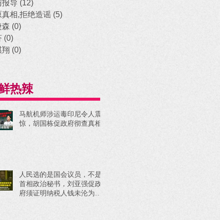
访报导
(12)
12 posts
原真相,拒绝造谣
(5)
5 posts
捷森
(0)
0 posts
济
(0)
0 posts
祺翔
(0)
0 posts
鲜热辣
马航机师涉运毒印尼令人震
惊，胡国栋促政府彻查真相
人民选的是国会议员，不是
首相政治秘书，刘亚强促政
府须证明纳税人钱未沦为政
治工具