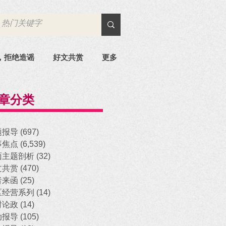
，拒绝造谣
好文共赏
更多
章分类
题报导
(697)
697 posts
事焦点
(6,539)
6,539 posts
面主题剖析
(32)
32 posts
文共赏
(470)
470 posts
者来函
(25)
25 posts
区经营系列
(14)
14 posts
时论政
(14)
14 posts
动报导
(105)
105 posts