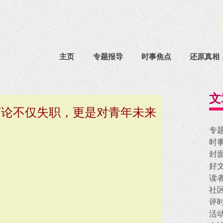
主页
专题报导
时事焦点
还原真相
文
言论不仅失职，更是对青年未来
专
时
封
好
读
社
评
活