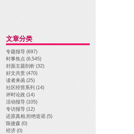
文章分类
专题报导
(697)
697 posts
时事焦点
(6,545)
6,545 posts
封面主题剖析
(32)
32 posts
好文共赏
(470)
470 posts
读者来函
(25)
25 posts
社区经营系列
(14)
14 posts
评时论政
(14)
14 posts
活动报导
(105)
105 posts
专访报导
(12)
12 posts
还原真相,拒绝造谣
(5)
5 posts
陈捷森
(0)
0 posts
经济
(0)
0 posts