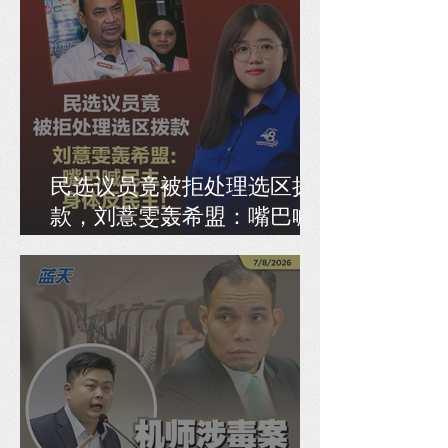
民选议员竟被拒处理选区拨
款，刘薏雯轰希盟：嘴巴喊
民主，身体反民主！