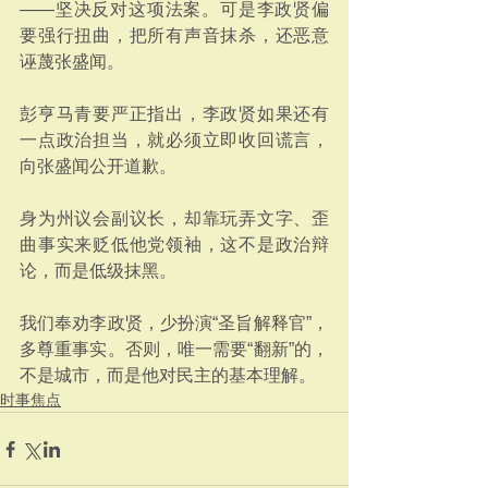
——坚决反对这项法案。可是李政贤偏
要强行扭曲，把所有声音抹杀，还恶意
诬蔑张盛闻。
彭亨马青要严正指出，李政贤如果还有
一点政治担当，就必须立即收回谎言，
向张盛闻公开道歉。
身为州议会副议长，却靠玩弄文字、歪
曲事实来贬低他党领袖，这不是政治辩
论，而是低级抹黑。
我们奉劝李政贤，少扮演“圣旨解释官”，
多尊重事实。否则，唯一需要“翻新”的，
不是城市，而是他对民主的基本理解。
时事焦点