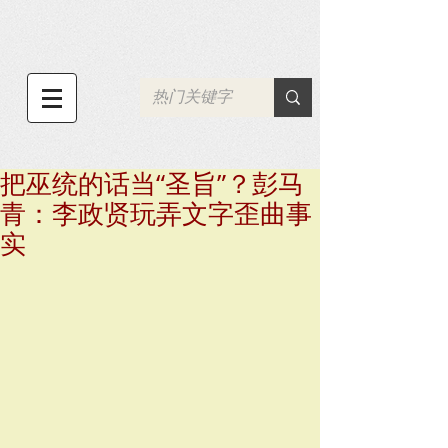
把巫统的话当“圣旨”？彭马
青：李政贤玩弄文字歪曲事
实