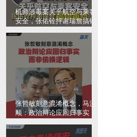
机师涉毒案关乎航空与乘客
安全，张佑铨抨谢瑞詹搞错
重点
张哲敏刻意混淆概念，马汉
顺：政治辩论应回归事实，
而非偷换逻辑