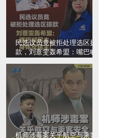
民选议员竟被拒处理选区拨
款，刘薏雯轰希盟：嘴巴喊
民主，身体反民主！
机师涉毒案关乎航空与乘客