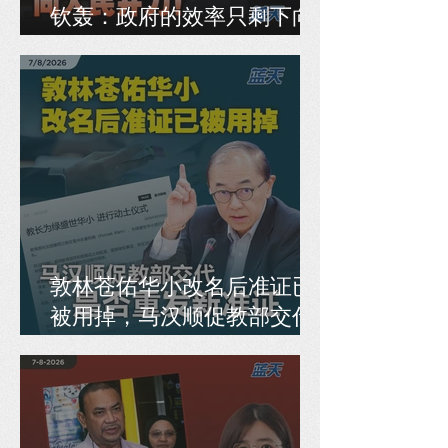
钦轰：政府的效率只剩下向
人民开刀！
敦林苍佑华小改名后准证已
被用掉，马汉顺促教部交代
是否重发新准证