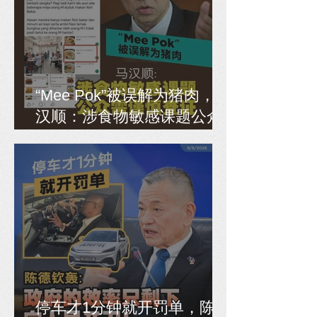
“Mee Pok”被误解为猪肉，马
汉顺：涉食物敏感课题公众
需谨慎查证
停车才1分钟就开罚单，陈德