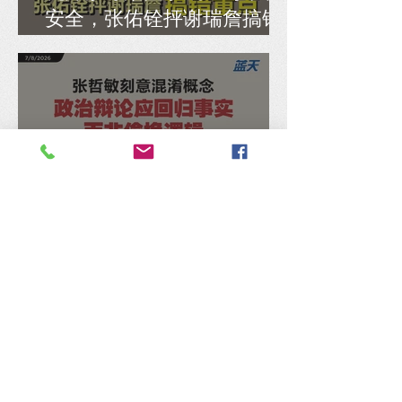
安全，张佑铨抨谢瑞詹搞错
重点
张哲敏刻意混淆概念，马汉
顺：政治辩论应回归事实，
而非偷换逻辑