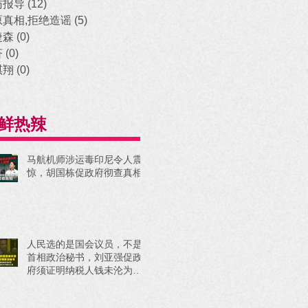
访报导
(12)
12 posts
原真相,拒绝造谣
(5)
5 posts
捷森
(0)
0 posts
济
(0)
0 posts
祺翔
(0)
0 posts
鲜热辣
马航机师涉运毒印尼令人震
惊，胡国栋促政府彻查真相
人民选的是国会议员，不是
首相政治秘书，刘亚强促政
府须证明纳税人钱未沦为政
治工具