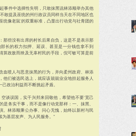
整起事件中选择性失明，只敢抹黑说林添顺举办其他
却不敢提及巫统的州行政议员同样当天在不同地区也
巫统像老鼠’的双重标准，凸显出行动党与社青团的
：那些没有出席的村长后果自负，这是不是表示那
他部长的权力扣押、延误、甚至是一分钱也拿不到
清算政敌而殃及无辜村民的手段，倪可敏可算是前
含血喷人与恶意抹黑的行为，并向柔州政府、林添
，他们被选民选上，就应该兢兢业业地担起服务人
一己政治利益而不断挑起矛盾。
：空谈误国，实干兴邦来回敬他，希望他不要‘宽己
到的是务实干事，而不是像行动党那样：一、抹黑、
演。林添顺秉公办事、问心无愧，始终以新村与民
续为基层发声、为人民服务。”
村