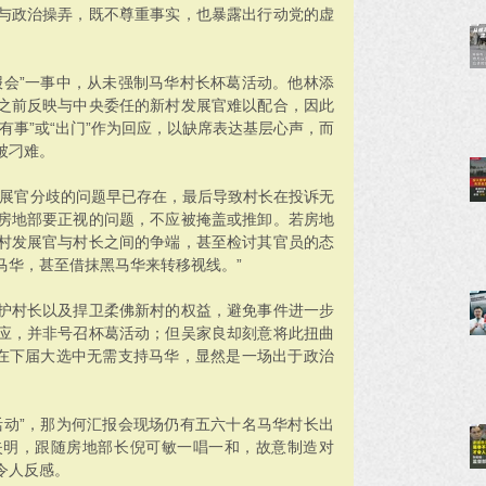
与政治操弄，既不尊重事实，也暴露出行动党的虚
报会”一事中，从未强制马华村长杯葛活动。他林添
之前反映与中央委任的新村发展官难以配合，因此
有事”或“出门”作为回应，以缺席表达基层心声，而
被刁难。
发展官分歧的问题早已存在，最后导致村长在投诉无
房地部要正视的问题，不应被掩盖或推卸。若房地
村发展官与村长之间的争端，甚至检讨其官员的态
马华，甚至借抹黑马华来转移视线。”
护村长以及捍卫柔佛新村的权益，避免事件进一步
应，并非号召杯葛活动；但吴家良却刻意将此扭曲
社在下届大选中无需支持马华，显然是一场出于政治
活动”，那为何汇报会现场仍有五六十名马华村长出
失明，跟随房地部长倪可敏一唱一和，故意制造对
令人反感。