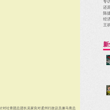
专
还
陈
经
王
新
针对社青团总团长吴家良对柔州行政议员兼马青总