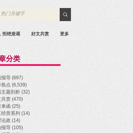
，拒绝造谣
好文共赏
更多
章分类
题报导
(697)
697 posts
事焦点
(6,539)
6,539 posts
面主题剖析
(32)
32 posts
文共赏
(470)
470 posts
者来函
(25)
25 posts
区经营系列
(14)
14 posts
时论政
(14)
14 posts
动报导
(105)
105 posts