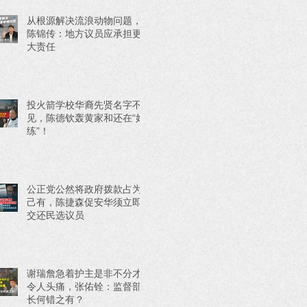
从根源解决流浪动物问题，
陈锦传：地方议员应承担更
大责任
投火箭学校华裔先贤名字不
见，陈德钦轰黄家和还在“好
练”！
公正党公然将政府拨款占为
己有，陈捷森促安华须立即
交还民选议员
谢瑞詹急着护主是非不分才
令人头痛，张佑铨：监督部
长何错之有？