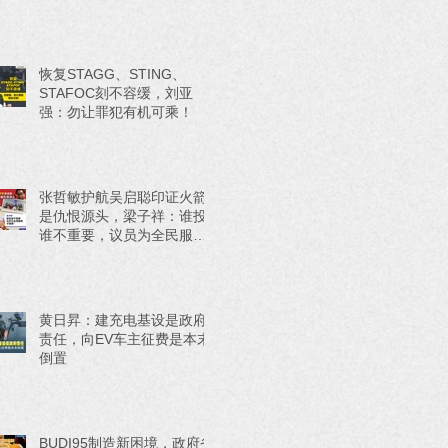
恢复STAGG、STING、
STAFOC刻不容缓，刘亚
强：勿让罪犯有机可乘！
张哲敏护航吴启聪印证火箭
是仇恨源头，梁子祥：谁投
谁不重要，议员为全民服务
才重要！
黄日昇：建充电基设是政府
责任，向EV车主征费是本末
倒置
BUDI95制造新困境，政府省