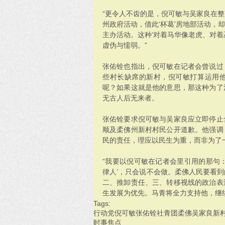
“更令人不齿的是，倪可敏与吴家良在
州政府活动，借此‘杯葛’房地部活动，
主办活动。这种‘对着马华像老虎、对着
虚伪与懦弱。”
张佑铨也指出，倪可敏在记者会曾说过
些村长缺席的新村，倪可敏打算运用
呢？如果这就是他的意思，那这种为了
无古人后无来者。
张佑铨要求倪可敏与吴家良应立即停止
顺及柔佛州新村村民公开道歉。他强调
民的责任，理应以民生为重，而非为了
“我要以倪可敏在记者会里引用的那句
律人’，只会说不会做。柔佛人民要看
二、推卸责任、三、转移视线的政治表
生发展为优先。马青将全力支持他，继
Tags:
行动党
倪可敏
张佑铨
社青团
柔佛
吴家良
新
时事焦点