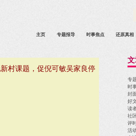
主页
专题报导
时事焦点
还原真相
文
化新村课题，促倪可敏吴家良停
专
时
封
好
读
社
评
活