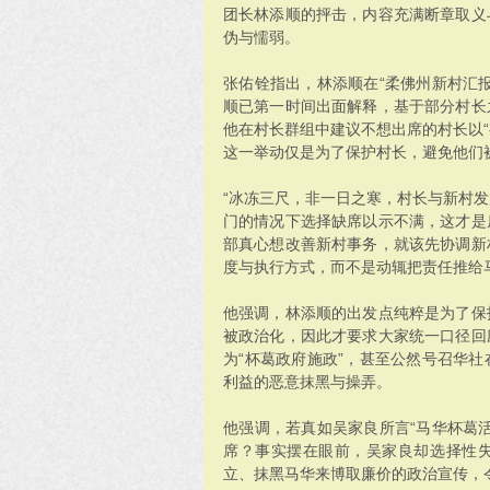
团长林添顺的抨击，内容充满断章取义
伪与懦弱。
张佑铨指出，林添顺在“柔佛州新村汇
顺已第一时间出面解释，基于部分村长
他在村长群组中建议不想出席的村长以“
这一举动仅是为了保护村长，避免他们
“冰冻三尺，非一日之寒，村长与新村
门的情况下选择缺席以示不满，这才是
部真心想改善新村事务，就该先协调新
度与执行方式，而不是动辄把责任推给
他强调，林添顺的出发点纯粹是为了保
被政治化，因此才要求大家统一口径回
为“杯葛政府施政”，甚至公然号召华
利益的恶意抹黑与操弄。
他强调，若真如吴家良所言“马华杯葛
席？事实摆在眼前，吴家良却选择性
立、抹黑马华来博取廉价的政治宣传，