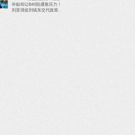
补贴却让B40陷通胀压力！
刘亚强促刘镇东交代政策来
源